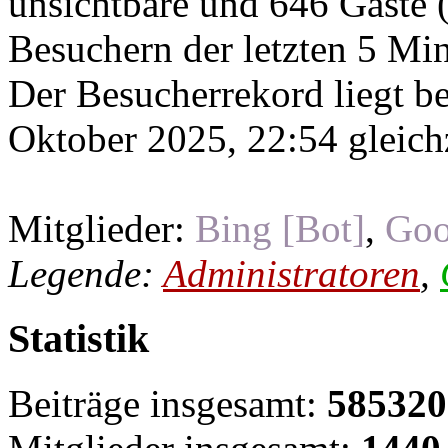
unsichtbare und 646 Gäste (
Besuchern der letzten 5 Mi
Der Besucherrekord liegt b
Oktober 2025, 22:54 gleichz
Mitglieder:
Bing [Bot]
,
Goo
Legende:
Administratoren
,
Statistik
Beiträge insgesamt:
585320