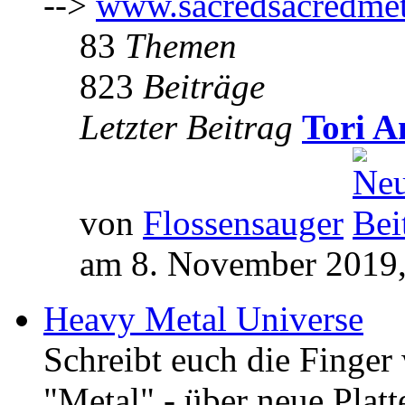
-->
www.sacredsacredmet
83
Themen
823
Beiträge
Letzter Beitrag
Tori A
von
Flossensauger
am 8. November 2019,
Heavy Metal Universe
Schreibt euch die Finge
"Metal" - über neue Platt