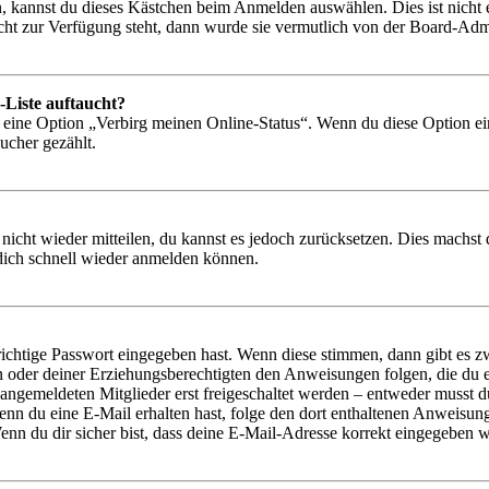
, kannst du dieses Kästchen beim Anmelden auswählen. Dies ist nicht
icht zur Verfügung steht, dann wurde sie vermutlich von der Board-Admi
-Liste auftaucht?
n eine Option „Verbirg meinen Online-Status“. Wenn du diese Option ei
ucher gezählt.
 nicht wieder mitteilen, du kannst es jedoch zurücksetzen. Dies machs
 dich schnell wieder anmelden können.
richtige Passwort eingegeben hast. Wenn diese stimmen, dann gibt es
ern oder deiner Erziehungsberechtigten den Anweisungen folgen, die du e
 angemeldeten Mitglieder erst freigeschaltet werden – entweder musst du
. Wenn du eine E-Mail erhalten hast, folge den dort enthaltenen Anweis
nn du dir sicher bist, dass deine E-Mail-Adresse korrekt eingegeben w