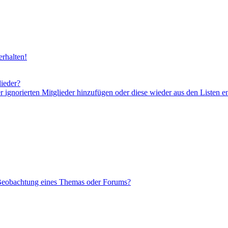
rhalten!
lieder?
er ignorierten Mitglieder hinzufügen oder diese wieder aus den Listen e
 Beobachtung eines Themas oder Forums?