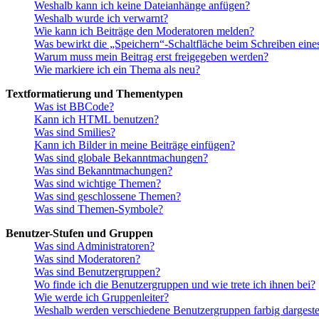
Weshalb kann ich keine Dateianhänge anfügen?
Weshalb wurde ich verwarnt?
Wie kann ich Beiträge den Moderatoren melden?
Was bewirkt die „Speichern“-Schaltfläche beim Schreiben eine
Warum muss mein Beitrag erst freigegeben werden?
Wie markiere ich ein Thema als neu?
Textformatierung und Thementypen
Was ist BBCode?
Kann ich HTML benutzen?
Was sind Smilies?
Kann ich Bilder in meine Beiträge einfügen?
Was sind globale Bekanntmachungen?
Was sind Bekanntmachungen?
Was sind wichtige Themen?
Was sind geschlossene Themen?
Was sind Themen-Symbole?
Benutzer-Stufen und Gruppen
Was sind Administratoren?
Was sind Moderatoren?
Was sind Benutzergruppen?
Wo finde ich die Benutzergruppen und wie trete ich ihnen bei?
Wie werde ich Gruppenleiter?
Weshalb werden verschiedene Benutzergruppen farbig dargestel