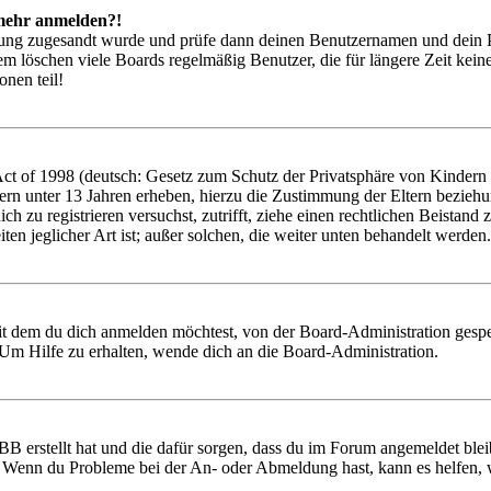
t mehr anmelden?!
rierung zugesandt wurde und prüfe dann deinen Benutzernamen und dein 
em löschen viele Boards regelmäßig Benutzer, die für längere Zeit kei
onen teil!
 of 1998 (deutsch: Gesetz zum Schutz der Privatsphäre von Kindern im
ern unter 13 Jahren erheben, hierzu die Zustimmung der Eltern bezieh
 dich zu registrieren versuchst, zutrifft, ziehe einen rechtlichen Beist
ten jeglicher Art ist; außer solchen, die weiter unten behandelt werden.
it dem du dich anmelden möchtest, von der Board-Administration gespe
Um Hilfe zu erhalten, wende dich an die Board-Administration.
BB erstellt hat und die dafür sorgen, dass du im Forum angemeldet ble
t. Wenn du Probleme bei der An- oder Abmeldung hast, kann es helfen,