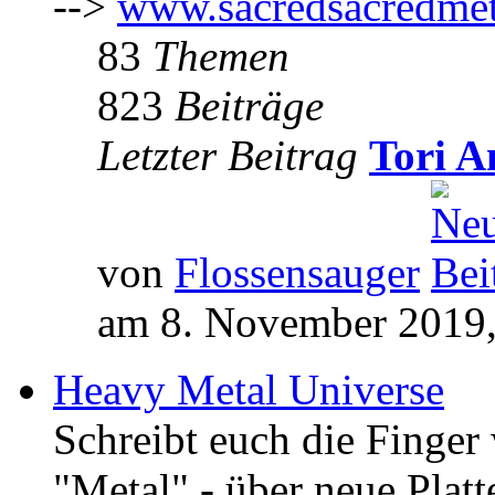
-->
www.sacredsacredmet
83
Themen
823
Beiträge
Letzter Beitrag
Tori A
von
Flossensauger
am 8. November 2019,
Heavy Metal Universe
Schreibt euch die Finge
"Metal" - über neue Platt