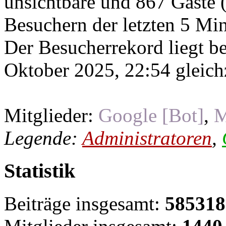
unsichtbare und 867 Gäste (
Besuchern der letzten 5 Mi
Der Besucherrekord liegt b
Oktober 2025, 22:54 gleichz
Mitglieder:
Google [Bot]
,
M
Legende:
Administratoren
,
Statistik
Beiträge insgesamt:
585318