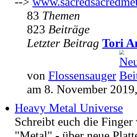
-->
www.sacredsacredmet
83
Themen
823
Beiträge
Letzter Beitrag
Tori A
von
Flossensauger
am 8. November 2019,
Heavy Metal Universe
Schreibt euch die Finge
"Metal" - über neue Platt