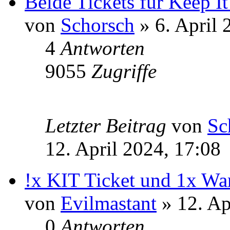
Beide Tickets für Keep It
von
Schorsch
» 6. April 
4
Antworten
9055
Zugriffe
Letzter Beitrag
von
Sc
12. April 2024, 17:08
!x KIT Ticket und 1x Wa
von
Evilmastant
» 12. Ap
0
Antworten