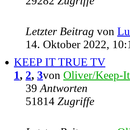
29282
Zugriffe
Letzter Beitrag
von
Lu
14. Oktober 2022, 10:
KEEP IT TRUE TV
1
,
2
,
3
von
Oliver/Keep-I
39
Antworten
51814
Zugriffe