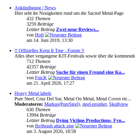
Ankündigung / News
Hier seht ihr Neuigkeiten rund um die Sacred Metal-Page
432
Themen
3259
Beiträge
Letzter Beitrag
Zwei neue Reviews...
von
Hofi
am 14. Juni 2019, 13:30
!! Offizielles Keep It True - Forum !!
Alles über vergangene KIT-Festivals sowie über die kommenden 
712
Themen
42357
Beiträge
Letzter Beitrag
Suche für einen Freund eine Ka...
von
FnicK
am 21. April 2026, 17:27
Heavy Metal labels
Pure Steel, Cruz Del Sur, Metal On Metal, Metal Coven etc...
Moderatoren:
Markus(PureSteel)
,
steel-prophet
,
Skullview
630
Themen
13994
Beiträge
Letzter Beitrag
Dying Victims Productions- Fvn...
von
flo/thrash attack zine
am 3. August 2026, 18:58