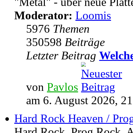
"Metal" - über neue Platt
Moderator:
Loomis
5976
Themen
350598
Beiträge
Letzter Beitrag
Welche
von
Pavlos
am 6. August 2026, 21
Hard Rock Heaven / Pro
Hard Rock, Prog Rock, Ar