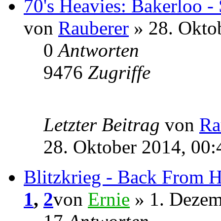
70's Heavies: Bakerloo -
von
Rauberer
» 28. Okto
0
Antworten
9476
Zugriffe
Letzter Beitrag
von
Ra
28. Oktober 2014, 00:
Blitzkrieg - Back From H
1
,
2
von
Ernie
» 1. Dezem