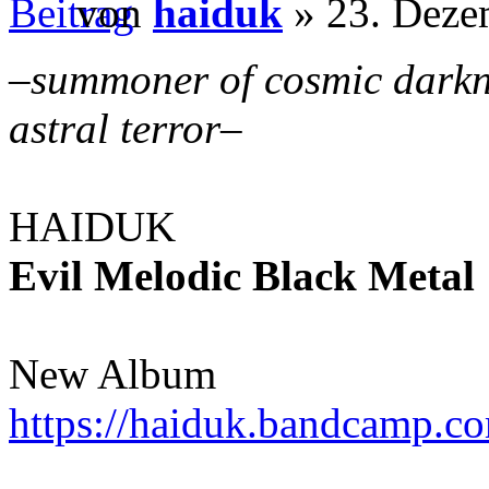
von
haiduk
» 23. Deze
–
summoner of cosmic darkn
astral terror
–
HAIDUK
Evil Melodic Black Metal
New Album
https://haiduk.bandcamp.c