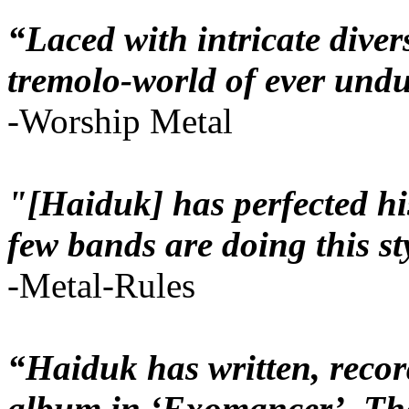
“Laced with intricate diver
tremolo-world of ever undul
-Worship Metal
"[Haiduk] has perfected hi
few bands are doing this st
-Metal-Rules
“Haiduk has written, reco
album in ‘Exomancer’. The 