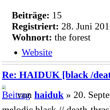
Beiträge:
15
Registriert:
28. Juni 201
Wohnort:
the forest
Website
Re: HAIDUK [black /deat
von
haiduk
» 20. Sept
melodic black // death-thra