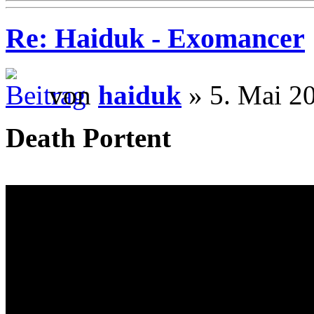
Re: Haiduk - Exomancer
von
haiduk
» 5. Mai 2
Death Portent