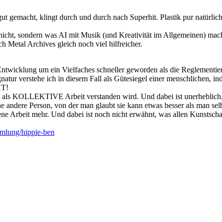
gut gemacht, klingt durch und durch nach Superhit. Plastik pur natürlic
s nicht, sondern was AI mit Musik (und Kreativität im Allgemeinen) ma
h Metal Archives gleich noch viel hilfreicher.
Entwicklung um ein Vielfaches schneller geworden als die Reglementierun
natur verstehe ich in diesem Fall als Gütesiegel einer menschlichen, in
HT!
als KOLLEKTIVE Arbeit verstanden wird. Und dabei ist unerheblich, w
eine andere Person, von der man glaubt sie kann etwas besser als man se
e Arbeit mehr. Und dabei ist noch nicht erwähnt, was allen Kunstschaf
mlung/hippie-ben