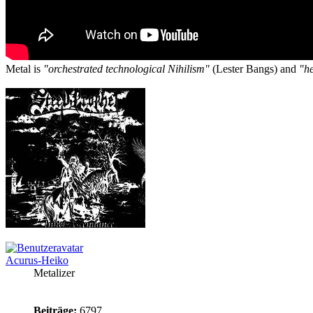
Metal is
"orchestrated technological Nihilism"
(Lester Bangs) and
"he
Acurus-Heiko
Metalizer
Beiträge:
6797