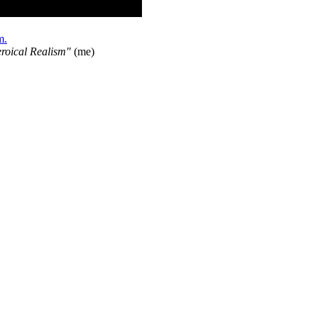
m.
roical Realism"
(me)