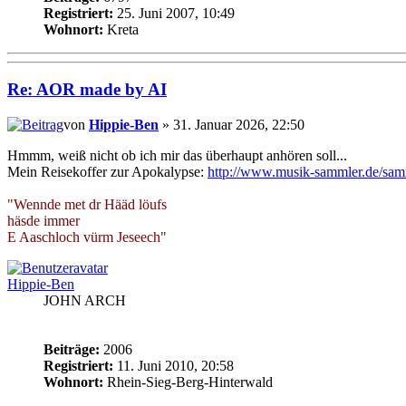
Registriert:
25. Juni 2007, 10:49
Wohnort:
Kreta
Re: AOR made by AI
von
Hippie-Ben
» 31. Januar 2026, 22:50
Hmmm, weiß nicht ob ich mir das überhaupt anhören soll...
Mein Reisekoffer zur Apokalypse:
http://www.musik-sammler.de/sam
"Wennde met dr Hääd löufs
häsde immer
E Aaschloch vürm Jeseech"
Hippie-Ben
JOHN ARCH
Beiträge:
2006
Registriert:
11. Juni 2010, 20:58
Wohnort:
Rhein-Sieg-Berg-Hinterwald