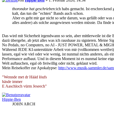
von
Hippie-Ben
» 1. Februar 2026, 14:34
thorondor hat geschrieben:
ich habs gemacht. Ist erschreckend 
kalt, das tun die "echten" Bands auch schon.
Aber es geht mir gar nicht so sehr darum, was gefällt oder wa
alles andere) als solche ausgewiesen werden müsste. Da finde ic
Das wird mit Sicherheit irgendwann so sein, aber mittlerweile ist die 
dazü übergehe, ab jetzt alles was ich raushaue zu signieren. Meine Sig
No Pedals, no Computers, no AI - JUST POWER, METAL & MIG
Während JEDE KI-unterstützte Arbeit von mir (vollkommen wertfrei) 
lassen, egal wie viel oder wie wenig, ist nunmal nichts anderes, als 
Performance aufbaut. Und in diesem Moment ist es nunmal keine eigen
Welt auftauchen, egal ob freiwillig oder nicht, geklaut wird.
Mein Reisekoffer zur Apokalypse:
http://www.musik-sammler.de/sam
"Wennde met dr Hääd löufs
häsde immer
E Aaschloch vürm Jeseech"
Hippie-Ben
JOHN ARCH