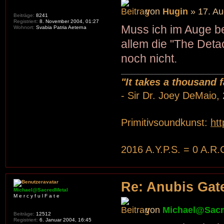
von
Hugin
» 17. Au
Beiträge:
8241
Registriert:
8. November 2004, 01:27
Muss ich im Auge be
Wohnort:
Svabia Patria Aeterna
allem die "The Deta
noch nicht.
"It takes a thousand
- Sir Dr. Joey DeMaio,
Primitivsoundkunst:
ht
2016 A.Y.P.S. = 0 A.R.
Re: Anubis Gate
Michael@SacredMetal
M e r c y f u l F a t e
von
Michael@Sacr
Beiträge:
12512
Registriert:
6. Januar 2004, 16:45