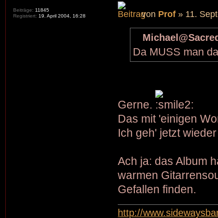
Beiträge:
11845
von
Prof
» 11. Sep
Registriert:
19. April 2004, 16:28
Michael@Sacred
Da MUSS man das T
Gerne.
Das mit 'einigen Wor
Ich geh' jetzt wiede
Ach ja: das Album h
warmen Gitarrensou
Gefallen finden.
http://www.sidewaysb