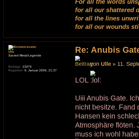
For all the words uns
for all our shattered
for all the lines unwr
for all our wounds st
Re: Anubis Gate
Ulle
Sacred Metal-Legende
von
Ulle
» 11. Sept
Beiträge:
13474
Registriert:
6. Januar 2004, 21:37
LOL
Uiii Anubis Gate. Ic
nicht besitze. Fand
Hansen kein schlech
Atmosphäre flöten. J
muss ich wohl habe