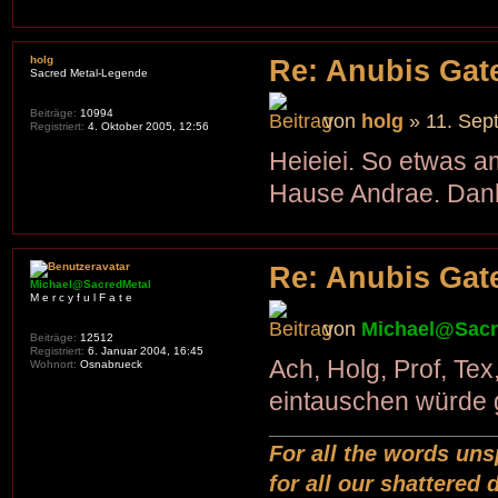
holg
Re: Anubis Gate
Sacred Metal-Legende
Beiträge:
10994
von
holg
» 11. Sep
Registriert:
4. Oktober 2005, 12:56
Heieiei. So etwas 
Hause Andrae. Dank
Re: Anubis Gate
Michael@SacredMetal
M e r c y f u l F a t e
von
Michael@Sacr
Beiträge:
12512
Registriert:
6. Januar 2004, 16:45
Ach, Holg, Prof, Te
Wohnort:
Osnabrueck
eintauschen würde 
For all the words uns
for all our shattered