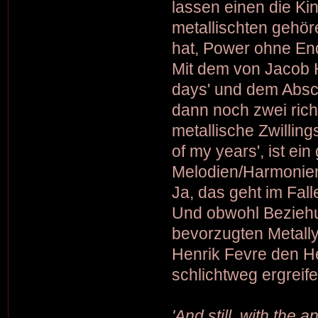
lassen einen die Ki
metallischten gehör
hat, Power ohne En
Mit dem von Jacob 
days' und dem Absc
dann noch zwei rich
metallische Zwillin
of my years', ist e
Melodien/Harmonien.
Ja, das geht im Fal
Und obwohl Beziehu
bevorzugten Metally
Henrik Fevre den He
schlichtweg ergreif
'And still, with the a