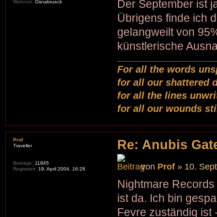
Der September ist j
Wohnort:
Osnabrueck
Übrigens finde ich d
gelangweilt von 95%
künstlerische Ausn
For all the words uns
for all our shattered
for all the lines unwr
for all our wounds st
Prof
Re: Anubis Gate
Traveller
Beiträge:
11845
von
Prof
» 10. Sep
Registriert:
19. April 2004, 16:28
Nightmare Records s
ist da. Ich bin gesp
Fevre zuständig ist