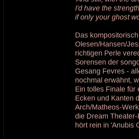
I'd have the strength
if only your ghost w
Das kompositorisc
Olesen/Hansen/Jesp
richtigen Perle ver
Sorensen der songdi
Gesang Fevres - alle
nochmal erwähnt, w
Ein tolles Finale fü
Ecken und Kanten da
Arch/Matheos-Werk u
die Dream Theater-Fa
hört rein in 'Anubis