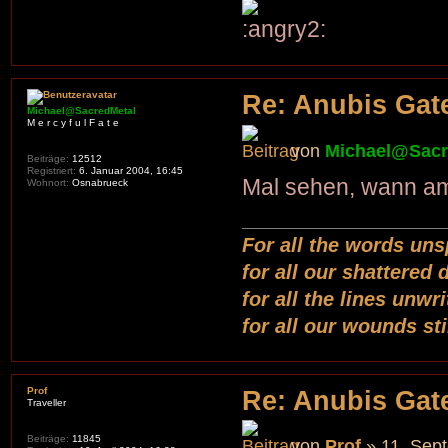
Re: Anubis Gate
Michael@SacredMetal
M e r c y f u l F a t e
von
Michael@Sacr
Beiträge:
12512
Registriert:
6. Januar 2004, 16:45
Mal sehen, wann am
Wohnort:
Osnabrueck
For all the words uns
for all our shattered
for all the lines unwr
for all our wounds st
Prof
Re: Anubis Gate
Traveller
Beiträge:
11845
von
Prof
» 11. Sep