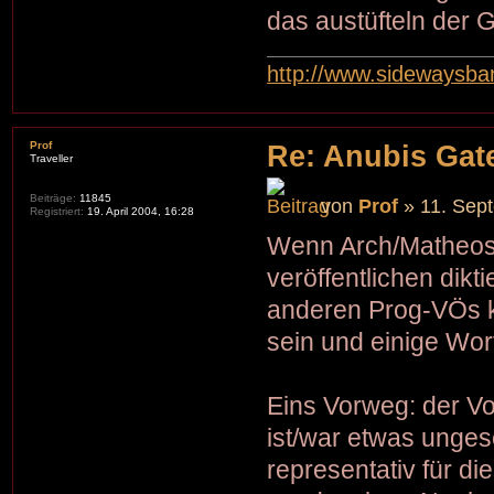
das austüfteln der G
http://www.sidewaysb
Prof
Re: Anubis Gate
Traveller
Beiträge:
11845
von
Prof
» 11. Sep
Registriert:
19. April 2004, 16:28
Wenn Arch/Matheos
veröffentlichen dikt
anderen Prog-VÖs k
sein und einige Wo
Eins Vorweg: der V
ist/war etwas unges
representativ für di