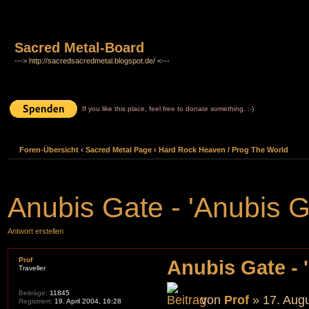
Sacred Metal-Board
---> http://sacredsacredmetal.blogspot.de/ <---
If you like this place, feel free to donate something. :-)
Foren-Übersicht
‹
Sacred Metal Page
‹
Hard Rock Heaven / Prog The World
Anubis Gate - 'Anubis G
Antwort erstellen
Prof
Anubis Gate - 
Traveller
Beiträge:
11845
von
Prof
» 17. Augu
Registriert:
19. April 2004, 16:28