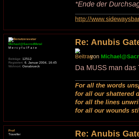
*Ende der Durchsa
http://www.sidewaysb
Re: Anubis Gate
Michael@SacredMetal
M e r c y f u l F a t e
von
Michael@Sacr
Beiträge:
12512
Registriert:
6. Januar 2004, 16:45
Da MUSS man das Tei
Wohnort:
Osnabrueck
For all the words uns
for all our shattered
for all the lines unwr
for all our wounds st
Prof
Re: Anubis Gate
Traveller