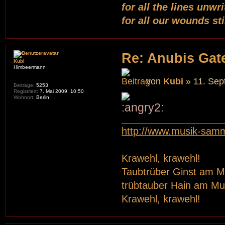
for all the lines unwr
for all our wounds st
Re: Anubis Gate
Kubi
Himbeermann
von
Kubi
» 11. Sep
Beiträge:
5253
Registriert:
7. Mai 2009, 10:50
Wohnort:
Berlin
http://www.musik-sam
Krawehl, krawehl!
Taubtrüber Ginst am 
trübtauber Hain am Mu
Krawehl, krawehl!