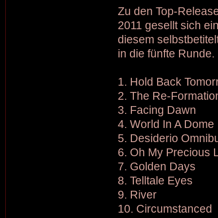
Zu den Top-Release
2011 gesellt sich ei
diesem selbstbetite
in die fünfte Runde. D
1. Hold Back Tomor
2. The Re-Formati
3. Facing Dawn
4. World In A Dome
5. Desiderio Omnib
6. Oh My Precious L
7. Golden Days
8. Telltale Eyes
9. River
10. Circumstanced