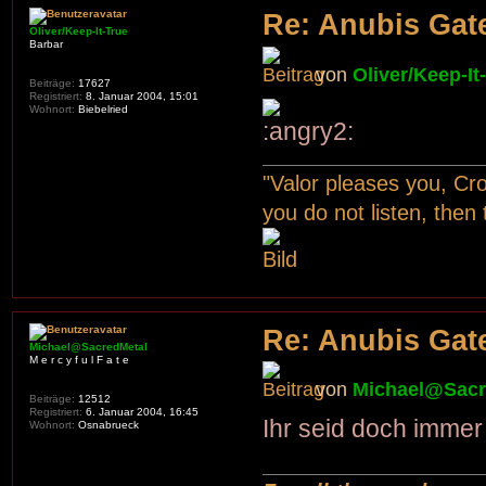
Re: Anubis Gate
Oliver/Keep-It-True
Barbar
von
Oliver/Keep-It
Beiträge:
17627
Registriert:
8. Januar 2004, 15:01
Wohnort:
Biebelried
"Valor pleases you, Cr
you do not listen, then
Re: Anubis Gate
Michael@SacredMetal
M e r c y f u l F a t e
von
Michael@Sacr
Beiträge:
12512
Registriert:
6. Januar 2004, 16:45
Ihr seid doch immer 
Wohnort:
Osnabrueck