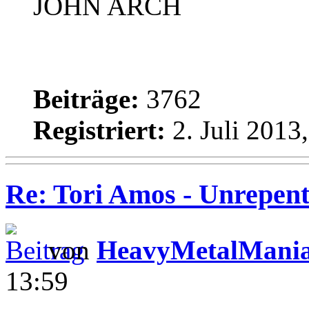
JOHN ARCH
Beiträge:
3762
Registriert:
2. Juli 2013
Re: Tori Amos - Unrepent
von
HeavyMetalMani
13:59