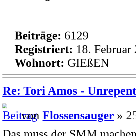
Beiträge:
6129
Registriert:
18. Februar 
Wohnort:
GIEßEN
Re: Tori Amos - Unrepent
von
Flossensauger
» 25
Das muss der SMM machen, i