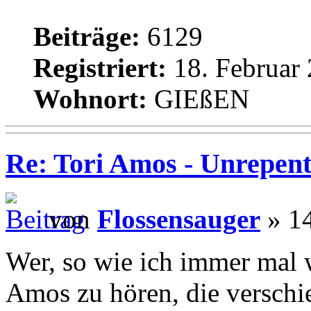
Beiträge:
6129
Registriert:
18. Februar 
Wohnort:
GIEßEN
Re: Tori Amos - Unrepent
von
Flossensauger
» 14
Wer, so wie ich immer mal w
Amos zu hören, die verschi