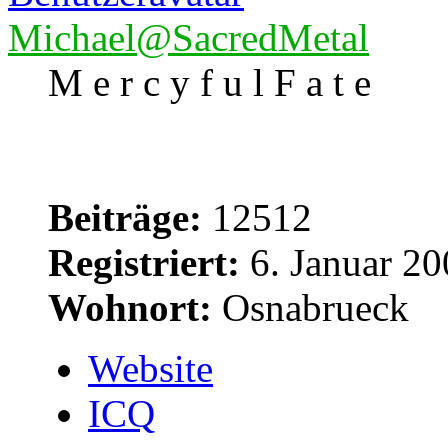
Michael@SacredMetal
M e r c y f u l F a t e
Beiträge:
12512
Registriert:
6. Januar 20
Wohnort:
Osnabrueck
Website
ICQ