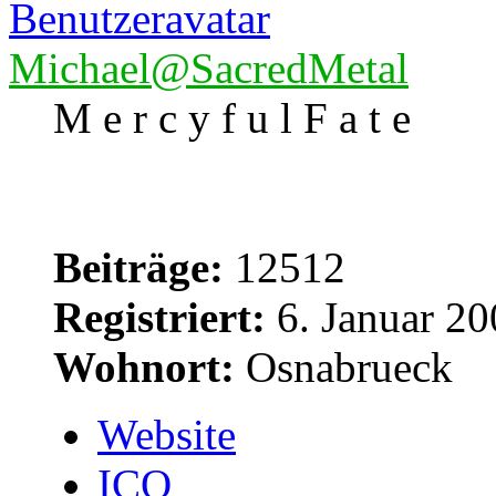
Michael@SacredMetal
M e r c y f u l F a t e
Beiträge:
12512
Registriert:
6. Januar 20
Wohnort:
Osnabrueck
Website
ICQ