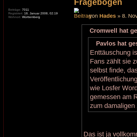
Fragebogen
Beiträge:
7011
Registriert:
16. Januar 2008, 02:19
von
Hades
» 8. No
Wohnort:
Württemberg
Cromwell hat ge
Pavlos hat ge
Enttäuschung ist
Fans zählt sie 
selbst finde, d
Veröffentlichun
wie Losfer Word
gemessen am Re
zum damaligen Z
Das ist ja vollk