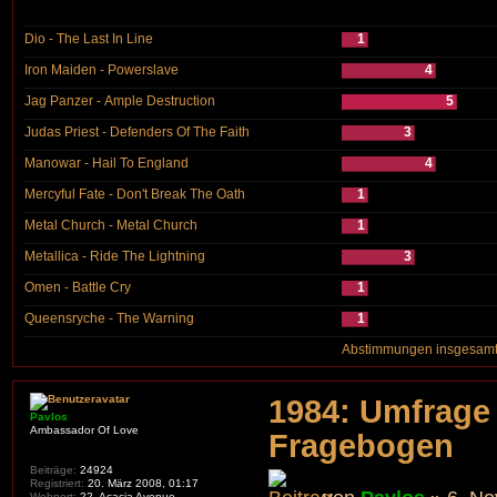
Dio - The Last In Line
1
Iron Maiden - Powerslave
4
Jag Panzer - Ample Destruction
5
Judas Priest - Defenders Of The Faith
3
Manowar - Hail To England
4
Mercyful Fate - Don't Break The Oath
1
Metal Church - Metal Church
1
Metallica - Ride The Lightning
3
Omen - Battle Cry
1
Queensryche - The Warning
1
Abstimmungen insgesamt
1984: Umfrage 
Pavlos
Ambassador Of Love
Fragebogen
Beiträge:
24924
Registriert:
20. März 2008, 01:17
Wohnort:
22, Acacia Avenue