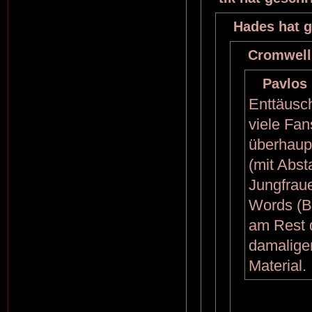
Hades hat g
Cromwell
Pavlos 
Enttäusch
viele Fan
überhaupt
(mit Abst
Jungfraue
Words (B
am Rest 
damaligen
Material.