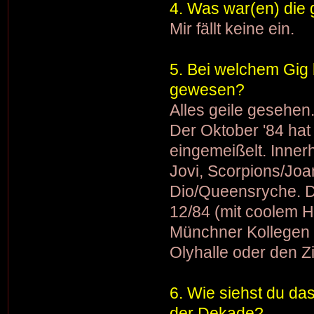
4. Was war(en) die
Mir fällt keine ein.
5. Bei welchem Gig 
gewesen?
Alles geile gesehen.
Der Oktober '84 hat 
eingemeißelt. Inner
Jovi, Scorpions/Joa
Dio/Queensryche. D
12/84 (mit coolem H
Münchner Kollegen p
Olyhalle oder den Z
6. Wie siehst du da
der Dekade?