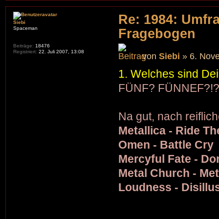
Re: 1984: Umfr
Siebi
Spaceman
Fragebogen
Beiträge:
18476
Registriert:
22. Juli 2007, 13:08
von
Siebi
» 6. Nov
1. Welches sind Dei
FÜNF? FÜNNEF?!?!? W
Na gut, nach reifli
Metallica - Ride Th
Omen - Battle Cry
Mercyful Fate - Do
Metal Church - Me
Loudness - Disillu