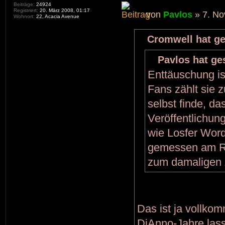
Beiträge:
24924
Registriert:
20. März 2008, 01:17
von
Pavlos
» 7. No
Wohnort:
22, Acacia Avenue
Cromwell hat ge
Pavlos hat ge
Enttäuschung ist
Fans zählt sie 
selbst finde, d
Veröffentlichun
wie Losfer Word
gemessen am Re
zum damaligen Z
Das ist ja vollk
DiAnno-Jahre lasse