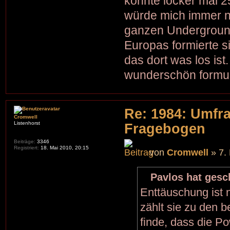
könnte locker mal 25
würde mich immer n
ganzen Underground
Europas formierte s
das dort was los ist.
wunderschön formuli
Re: 1984: Umfr
Cromwell
Listenhorst
Fragebogen
Beiträge:
3346
Registriert:
18. Mai 2010, 20:15
von
Cromwell
» 7.
Pavlos hat gesc
Enttäuschung ist n
zählt sie zu den 
finde, dass die P