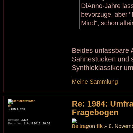
DiAnno-Jahre lasse
bevorzuge, aber "P
Mind", schon allei
Beides unfassbare 
Sahnestücken und s
Synthieklassiker u
Meine Sammlung
Re: 1984: Umfr
tik
JOHN ARCH
Fragebogen
Beiträge:
3335
Registriert:
1. April 2012, 20:03
von
tik
» 8. Novemb