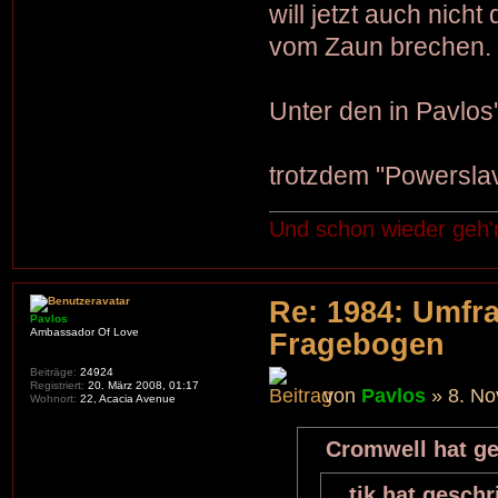
will jetzt auch nic
vom Zaun brechen.
Unter den in Pavlos
trotzdem "Powerslav
Und schon wieder geh'
Re: 1984: Umfr
Pavlos
Ambassador Of Love
Fragebogen
Beiträge:
24924
Registriert:
20. März 2008, 01:17
von
Pavlos
» 8. No
Wohnort:
22, Acacia Avenue
Cromwell hat ge
tik hat geschr