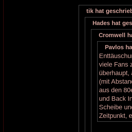
tik hat geschrie
Hades hat ges
Cromwell h
Pavlos ha
Enttäuschun
viele Fans 
überhaupt, 
(mit Abstan
aus den 80e
und Back I
Scheibe un
Zeitpunkt, 