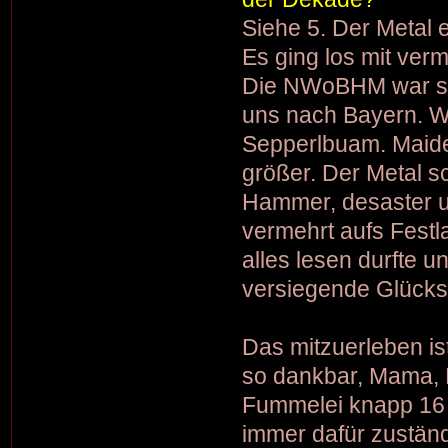
Siehe 5. Der Metal e
Es ging los mit ve
Die NWoBHM war sc
uns nach Bayern. Wi
Sepperlbuam. Maide
größer. Der Metal 
Hammer, desaster u
vermehrt aufs Fest
alles lesen durfte u
versiegende Glückso
Das mitzuerleben is
so dankbar, Mama, P
Fummelei knapp 16 
immer dafür zuständi