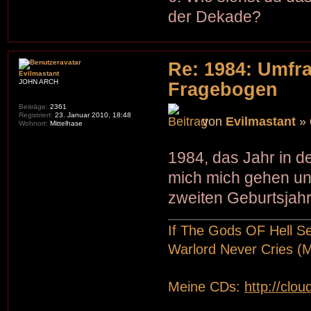
der Dekade?
Re: 1984: Umfr
Evilmastant
JOHN ARCH
Fragebogen
Beiträge:
2361
Registriert:
23. Januar 2010, 18:48
von
Evilmastant
» 
Wohnort:
Mittelhase
1984, das Jahr in 
mich mich gehen u
zweiten Geburtsjahr 
If The Gods OF Hell S
Warlord Never Cries (
Meine CDs:
http://clo