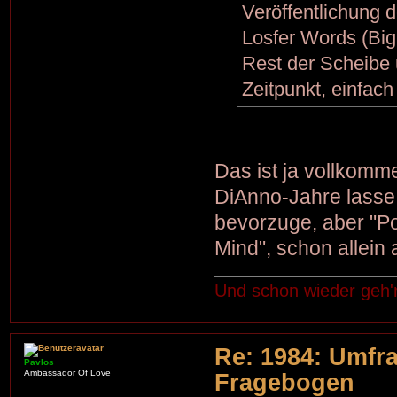
Veröffentlichung d
Losfer Words (Big
Rest der Scheibe
Zeitpunkt, einfach
Das ist ja vollkom
DiAnno-Jahre lasse i
bevorzuge, aber "Pow
Mind", schon allein 
Und schon wieder geh'
Re: 1984: Umfr
Pavlos
Ambassador Of Love
Fragebogen