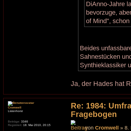
DiAnno-Jahre las
bevorzuge, aber
of Mind", schon 
Beides unfassbar
Sahnestücken und
Synthieklassiker
Ja, der Hades hat R
Re: 1984: Umfr
Cromwell
Listenhorst
Fragebogen
Beiträge:
3346
Registriert:
18. Mai 2010, 20:15
von
Cromwell
» 8.