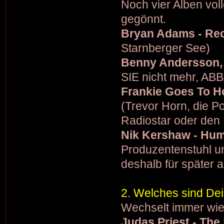
Noch vier Alben vol
gegönnt.
Bryan Adams - Re
Starnberger See)
Benny Andersson, 
SIE nicht mehr, ABB
Frankie Goes To H
(Trevor Horn, die P
Radiostar oder den
Nik Kershaw - Hu
Produzentenstuhl u
deshalb für später 
2. Welches sind De
Wechselt immer wie
Judas Priest - The