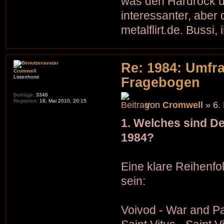
was den Hardrock u
interessanter, aber
metalflirt.de. Bussi, 
Re: 1984: Umfr
Cromwell
Listenhorst
Fragebogen
Beiträge:
3346
Registriert:
18. Mai 2010, 20:15
von
Cromwell
» 6.
1. Welches sind De
1984?
Eine klare Reihenfo
sein:
Voivod - War and P