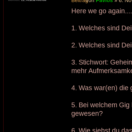
von
Pavlos
» 6. No
Here we go again....
1. Welches sind Dei
2. Welches sind De
3. Stichwort: Gehei
mehr Aufmerksamkei
4. Was war(en) die
5. Bei welchem Gig 
gewesen?
6. Wie siehst du da