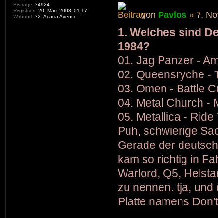
Beiträge:
24924
Registriert:
20. März 2008, 01:17
von
Pavlos
» 7. No
Wohnort:
22, Acacia Avenue
1. Welches sind De
1984?
01. Jag Panzer - Am
02. Queensryche - 
03. Omen - Battle C
04. Metal Church - 
05. Metallica - Ride
Puh, schwierige Sac
Gerade der deutsche
kam so richtig in Fa
Warlord, Q5, Helsta
zu nennen. tja, un
Platte namens Don'