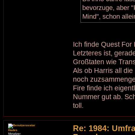
bevorzuge, aber "P
Mind", schon allei
Ich finde Quest For 
Letzteres ist, gerad
Großtaten wie Tran
Als ob Harris all d
noch zuzsammengeta
Fire finde ich eigent
Nummer gut ab. Sch
toll.
Re: 1984: Umfr
Hades
Metalizer