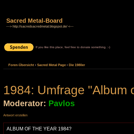
Sacred Metal-Board
---> http://sacredsacredmetal.blogspot.de/ <---
If you like this place, feel free to donate something. :-)
Foren-Übersicht
‹
Sacred Metal Page
‹
Die 1980er
1984: Umfrage "Album o
Moderator:
Pavlos
Antwort erstellen
ALBUM OF THE YEAR 1984?