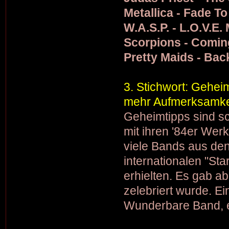
Metallica - Fade T
W.A.S.P. - L.O.V.E.
Scorpions - Comi
Pretty Maids - Bac
3. Stichwort: Gehei
mehr Aufmerksamkei
Geheimtipps sind sc
mit ihren '84er Werk
viele Bands aus de
internationalen "St
erhielten. Es gab a
zelebriert wurde. Ein
Wunderbare Band, e