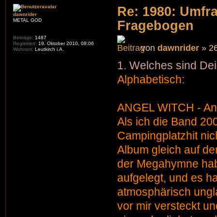
Re: 1980: Umfr
dawnrider
METAL GOD
Fragebogen
Beiträge:
1487
Registriert:
19. Oktober 2010, 08:06
von
dawnrider
» 26
Wohnort:
Leutkirch i.A.
1. Welches sind Dei
Alphabetisch:
ANGEL WITCH - Ang
Als ich die Band 20
Campingplatzhit nich
Album gleich auf de
der Megahymne hab
aufgelegt, und es ha
atmosphärisch ungla
vor mir versteckt u