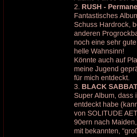
2.
RUSH - Permane
Fantastisches Albu
Schuss Hardrock, b
anderen Progrockba
noch eine sehr gute
helle Wahnsinn!
Könnte auch auf Pla
meine Jugend gepräg
für mich entdeckt.
3.
BLACK SABBATH
Super Album, dass ic
entdeckt habe (kann
von SOLITUDE AETUR
90ern nach Maiden, 
mit bekannten, "gro