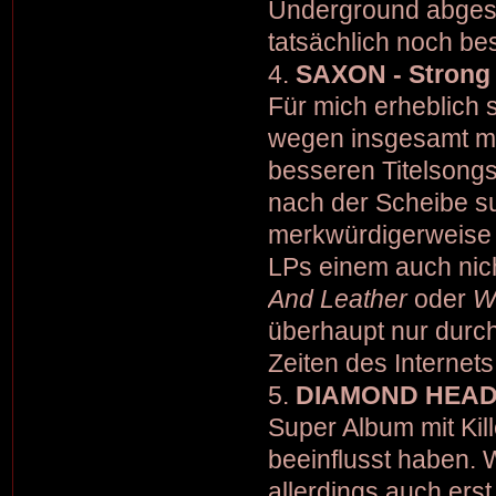
Underground abgesuc
tatsächlich noch be
4.
SAXON - Strong
Für mich erheblich 
wegen insgesamt me
besseren Titelsongs
nach der Scheibe s
merkwürdigerweise a
LPs einem auch nich
And Leather
oder
W
überhaupt nur durch
Zeiten des Internets
5.
DIAMOND HEAD - 
Super Album mit Kill
beeinflusst haben.
allerdings auch erst