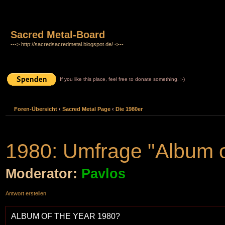
Sacred Metal-Board
---> http://sacredsacredmetal.blogspot.de/ <---
If you like this place, feel free to donate something. :-)
Foren-Übersicht
‹
Sacred Metal Page
‹
Die 1980er
1980: Umfrage "Album o
Moderator:
Pavlos
Antwort erstellen
ALBUM OF THE YEAR 1980?