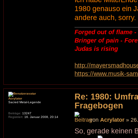
1980 genauso ein J
andere auch, sorry.
Forged out of flame -
Bringer of pain - For
Judas is rising
http://mayersmadhouse
https://www.musik-sa
Re: 1980: Umfr
Acrylator
Sacred Metal-Legende
Fragebogen
Beiträge:
13247
Registriert:
16. Januar 2008, 20:14
von
Acrylator
» 26.
So, gerade keinen B