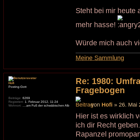
Steht bei mir heute
mehr hasse!
Würde mich auch vi
Meine Sammlung
Re: 1980: Umfr
Hofi
Posting-Gott
Fragebogen
Beiträge:
6269
Registriert:
1. Februar 2012, 11:24
von
Hofi
» 26. Mai 
Wohnort:
....am Fuß der schwäbischen Alb
Hier ist es wirklich
ich dir Recht geben.
Rapanzel promopanzel