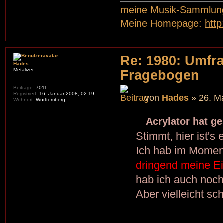
meine Musik-Sammlun
Meine Homepage:
htt
Re: 1980: Umfr
Hades
Metalizer
Fragebogen
Beiträge:
7011
Registriert:
16. Januar 2008, 02:19
von
Hades
» 26. Ma
Wohnort:
Württemberg
Acrylator hat g
Stimmt, hier ist's
Ich hab im Moment
dringend meine 
hab ich auch noch
Aber vielleicht sc