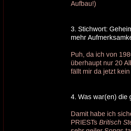
Aufbau!)
3. Stichwort: Gehei
mehr Aufmerksamkei
Puh, da ich von 198
überhaupt nur 20 Al
fällt mir da jetzt k
4. Was war(en) die
Damit habe ich sich
PRIESTs
Britisch St
sehr geiler Songs t