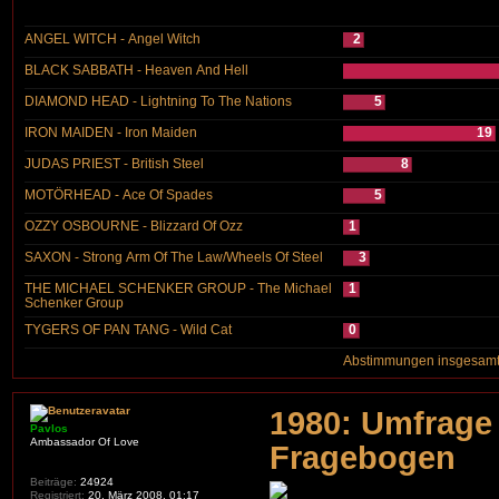
ANGEL WITCH - Angel Witch
2
BLACK SABBATH - Heaven And Hell
DIAMOND HEAD - Lightning To The Nations
5
IRON MAIDEN - Iron Maiden
19
JUDAS PRIEST - British Steel
8
MOTÖRHEAD - Ace Of Spades
5
OZZY OSBOURNE - Blizzard Of Ozz
1
SAXON - Strong Arm Of The Law/Wheels Of Steel
3
THE MICHAEL SCHENKER GROUP - The Michael
1
Schenker Group
TYGERS OF PAN TANG - Wild Cat
0
Abstimmungen insgesamt
1980: Umfrage 
Pavlos
Ambassador Of Love
Fragebogen
Beiträge:
24924
Registriert:
20. März 2008, 01:17