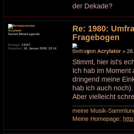
der Dekade?
Re: 1980: Umfr
Acrylator
Sacred Metal-Legende
Fragebogen
Beiträge:
13247
Registriert:
16. Januar 2008, 20:14
von
Acrylator
» 26.
Stimmt, hier ist's e
Ich hab im Moment ab
dringend meine Ein
hab ich auch noch).
Aber vielleicht sch
meine Musik-Sammlun
Meine Homepage:
htt