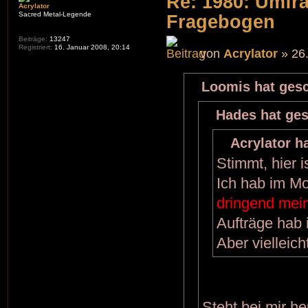
Re: 1980: Umfr
Acrylator
Sacred Metal-Legende
Fragebogen
Beiträge:
13247
Registriert:
16. Januar 2008, 20:14
von
Acrylator
» 26.
Loomis hat gesc
Hades hat ges
Acrylator h
Stimmt, hier i
Ich hab im Mo
dringend mei
Aufträge hab 
Aber vielleic
Steht bei mir h