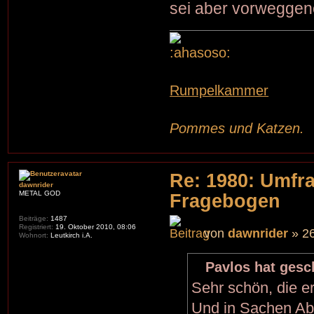
sei aber vorwegg
Rumpelkammer
Pommes und Katzen.
Re: 1980: Umfr
dawnrider
METAL GOD
Fragebogen
Beiträge:
1487
Registriert:
19. Oktober 2010, 08:06
von
dawnrider
» 26
Wohnort:
Leutkirch i.A.
Pavlos hat gesc
Sehr schön, die e
Und in Sachen Ab