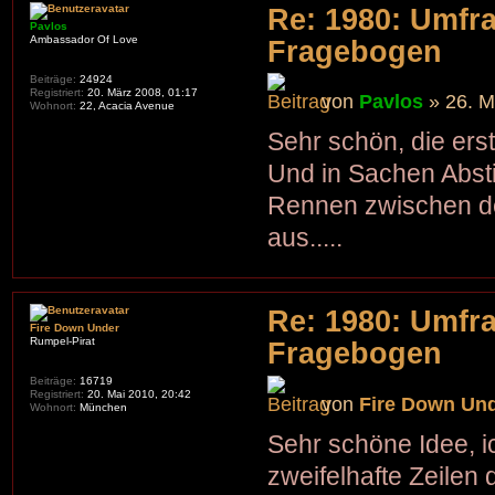
Re: 1980: Umfr
Pavlos
Ambassador Of Love
Fragebogen
Beiträge:
24924
Registriert:
20. März 2008, 01:17
von
Pavlos
» 26. M
Wohnort:
22, Acacia Avenue
Sehr schön, die ers
Und in Sachen Abst
Rennen zwischen d
aus.....
Re: 1980: Umfr
Fire Down Under
Rumpel-Pirat
Fragebogen
Beiträge:
16719
Registriert:
20. Mai 2010, 20:42
von
Fire Down Un
Wohnort:
München
Sehr schöne Idee, i
zweifelhafte Zeile