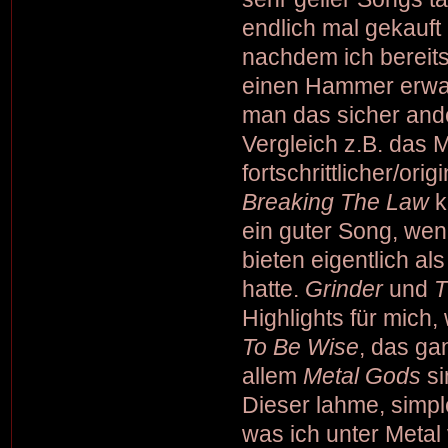
endlich mal gekauft
nachdem ich bereits
einen Hammer erwart
man das sicher and
Vergleich z.B. das
fortschrittlicher/ori
Breaking The Law
k
ein guter Song, wen
bieten eigentlich a
hatte.
Grinder
und
T
Highlights für mich
To Be Wise
, das ga
allem
Metal Gods
si
Dieser lahme, simple
was ich unter Metal 