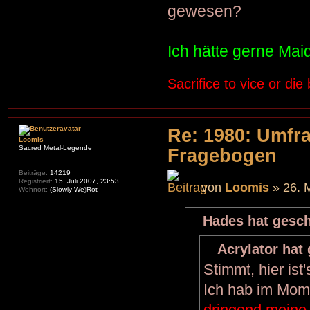
gewesen?
Ich hätte gerne Ma
Sacrifice to vice or die
Re: 1980: Umfr
Loomis
Sacred Metal-Legende
Fragebogen
Beiträge:
14219
Registriert:
15. Juli 2007, 23:53
von
Loomis
» 26. 
Wohnort:
(Slowly We)Rot
Hades hat gesch
Acrylator hat
Stimmt, hier ist
Ich hab im Mome
dringend meine