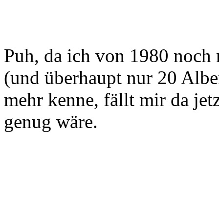
hätte(n) mehr Aufmerksamke
Puh, da ich von 1980 noch 
(und überhaupt nur 20 Alben
mehr kenne, fällt mir da je
genug wäre.
4. Was war(en) die größte(