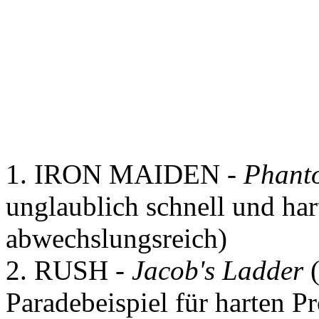
2. Welches sind Deine fünf 
1980?
1. IRON MAIDEN -
Phant
unglaublich schnell und har
abwechslungsreich)
2. RUSH -
Jacob's Ladder
(
Paradebeispiel für harten P