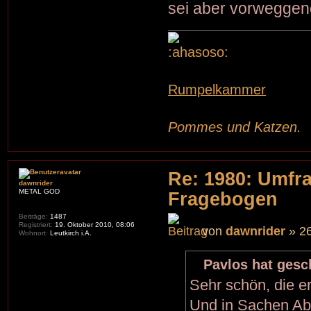
sei aber vorwegg
Rumpelkammer
Pommes und Katzen.
Re: 1980: Umfr
dawnrider
METAL GOD
Fragebogen
Beiträge:
1487
Registriert:
19. Oktober 2010, 08:06
von
dawnrider
» 26
Wohnort:
Leutkirch i.A.
Pavlos hat gesc
Sehr schön, die e
Und in Sachen Ab