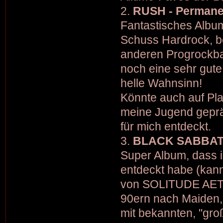
2.
RUSH - Permane
Fantastisches Albu
Schuss Hardrock, b
anderen Progrockba
noch eine sehr gute
helle Wahnsinn!
Könnte auch auf Pla
meine Jugend gepräg
für mich entdeckt.
3.
BLACK SABBATH
Super Album, dass ic
entdeckt habe (kann
von SOLITUDE AETUR
90ern nach Maiden, 
mit bekannten, "gro