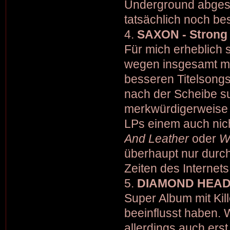
Underground abgesuc
tatsächlich noch be
4.
SAXON - Strong
Für mich erheblich 
wegen insgesamt me
besseren Titelsongs
nach der Scheibe s
merkwürdigerweise a
LPs einem auch nich
And Leather
oder
W
überhaupt nur durch
Zeiten des Internets
5.
DIAMOND HEAD - 
Super Album mit Kill
beeinflusst haben.
allerdings auch erst