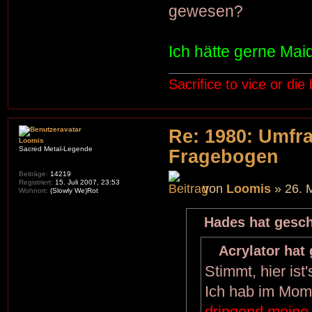
gewesen?
Ich hätte gerne Ma
Sacrifice to vice or die
Re: 1980: Umfr
Loomis
Sacred Metal-Legende
Fragebogen
Beiträge:
14219
Registriert:
15. Juli 2007, 23:53
von
Loomis
» 26. 
Wohnort:
(Slowly We)Rot
Hades hat gesch
Acrylator hat
Stimmt, hier ist
Ich hab im Mome
dringend meine