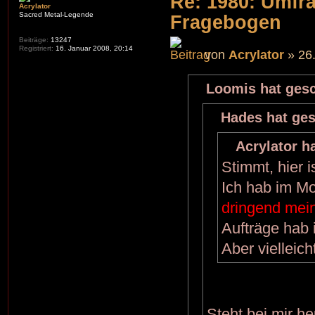
Re: 1980: Umfr
Acrylator
Sacred Metal-Legende
Fragebogen
Beiträge:
13247
Registriert:
16. Januar 2008, 20:14
von
Acrylator
» 26.
Loomis hat gesc
Hades hat ges
Acrylator h
Stimmt, hier i
Ich hab im Mo
dringend mei
Aufträge hab 
Aber vielleic
Steht bei mir h