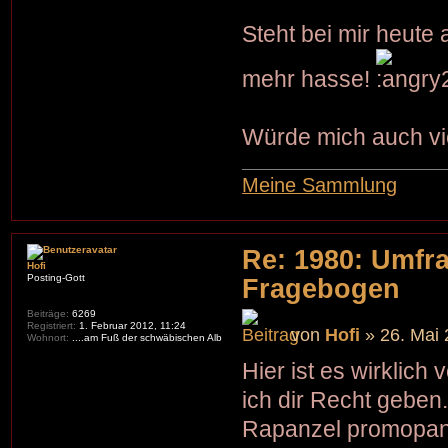
Steht bei mir heute
mehr hasse!
Würde mich auch vi
Meine Sammlung
Re: 1980: Umfr
Hofi
Posting-Gott
Fragebogen
Beiträge:
6269
Registriert:
1. Februar 2012, 11:24
von
Hofi
» 26. Mai 
Wohnort:
....am Fuß der schwäbischen Alb
Hier ist es wirklich
ich dir Recht geben.
Rapanzel promopanzel