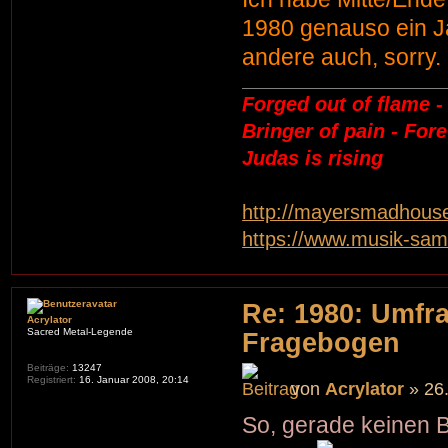
1980 genauso ein J
andere auch, sorry.
Forged out of flame -
Bringer of pain - For
Judas is rising
http://mayersmadhouse
https://www.musik-sa
Re: 1980: Umfr
Acrylator
Sacred Metal-Legende
Fragebogen
Beiträge:
13247
Registriert:
16. Januar 2008, 20:14
von
Acrylator
» 26.
So, gerade keinen B