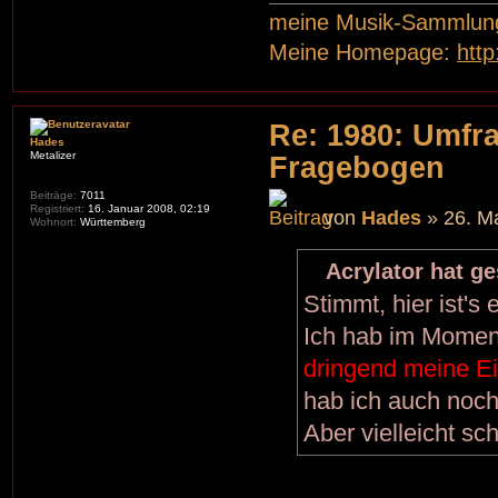
meine Musik-Sammlun
Meine Homepage:
htt
Re: 1980: Umfr
Hades
Metalizer
Fragebogen
Beiträge:
7011
Registriert:
16. Januar 2008, 02:19
von
Hades
» 26. Ma
Wohnort:
Württemberg
Acrylator hat g
Stimmt, hier ist's
Ich hab im Moment
dringend meine 
hab ich auch noch
Aber vielleicht sc