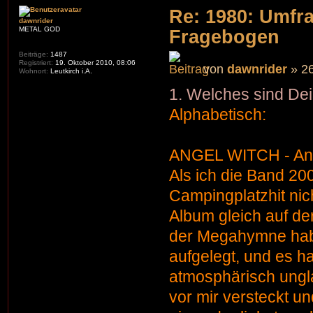
Re: 1980: Umfr
dawnrider
METAL GOD
Fragebogen
Beiträge:
1487
Registriert:
19. Oktober 2010, 08:06
von
dawnrider
» 26
Wohnort:
Leutkirch i.A.
1. Welches sind Dei
Alphabetisch:
ANGEL WITCH - Ang
Als ich die Band 20
Campingplatzhit nich
Album gleich auf de
der Megahymne hab
aufgelegt, und es ha
atmosphärisch ungla
vor mir versteckt u