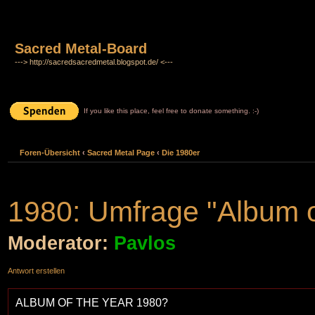
Sacred Metal-Board
---> http://sacredsacredmetal.blogspot.de/ <---
If you like this place, feel free to donate something. :-)
Foren-Übersicht
‹
Sacred Metal Page
‹
Die 1980er
1980: Umfrage "Album o
Moderator:
Pavlos
Antwort erstellen
ALBUM OF THE YEAR 1980?