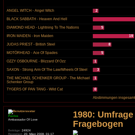
ANGEL WITCH - Angel Witch
2
BLACK SABBATH - Heaven And Hell
DIAMOND HEAD - Lightning To The Nations
5
IRON MAIDEN - Iron Maiden
19
JUDAS PRIEST - British Steel
8
MOTÖRHEAD - Ace Of Spades
5
OZZY OSBOURNE - Blizzard Of Ozz
1
SAXON - Strong Arm Of The Law/Wheels Of Steel
3
THE MICHAEL SCHENKER GROUP - The Michael
1
Schenker Group
TYGERS OF PAN TANG - Wild Cat
0
Abstimmungen insgesamt
1980: Umfrage 
Pavlos
Ambassador Of Love
Fragebogen
Beiträge:
24924
Registriert:
20. März 2008, 01:17