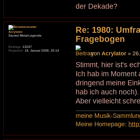
der Dekade?
Re: 1980: Umfr
Acrylator
Sacred Metal-Legende
Fragebogen
Beiträge:
13247
Registriert:
16. Januar 2008, 20:14
von
Acrylator
» 26.
Stimmt, hier ist's e
Ich hab im Moment ab
dringend meine Ein
hab ich auch noch).
Aber vielleicht sch
meine Musik-Sammlun
Meine Homepage:
htt