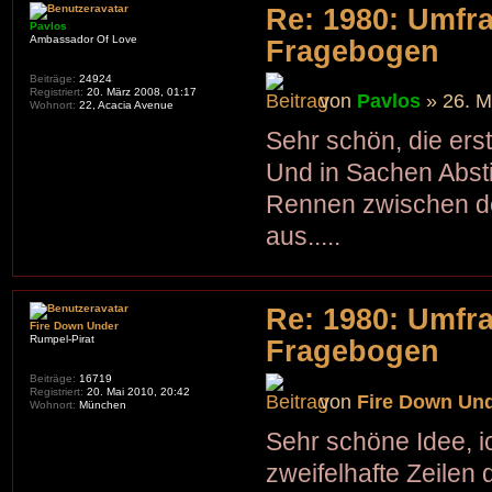
Re: 1980: Umfr
Pavlos
Ambassador Of Love
Fragebogen
Beiträge:
24924
Registriert:
20. März 2008, 01:17
von
Pavlos
» 26. M
Wohnort:
22, Acacia Avenue
Sehr schön, die ers
Und in Sachen Abst
Rennen zwischen d
aus.....
Re: 1980: Umfr
Fire Down Under
Rumpel-Pirat
Fragebogen
Beiträge:
16719
Registriert:
20. Mai 2010, 20:42
von
Fire Down Un
Wohnort:
München
Sehr schöne Idee, i
zweifelhafte Zeile