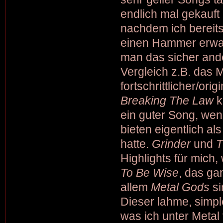
endlich mal gekauft
nachdem ich bereits
einen Hammer erwart
man das sicher and
Vergleich z.B. das
fortschrittlicher/ori
Breaking The Law
k
ein guter Song, wen
bieten eigentlich a
hatte.
Grinder
und
T
Highlights für mich
To Be Wise
, das ga
allem
Metal Gods
si
Dieser lahme, simple
was ich unter Metal 