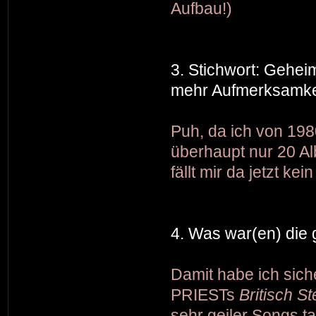
Aufbau!)
3. Stichwort: Gehei
mehr Aufmerksamkei
Puh, da ich von 198
überhaupt nur 20 Al
fällt mir da jetzt k
4. Was war(en) die
Damit habe ich sich
PRIESTs
Britisch St
sehr geiler Songs t