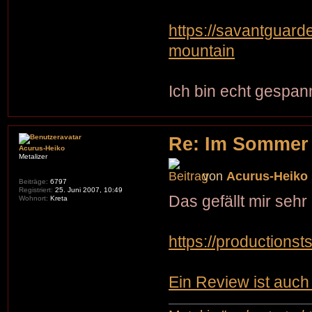
https://savantguar
mountain
Ich bin echt gespann
Re: Im Sommer
Acurus-Heiko
Metalizer
von
Acurus-Heiko
Beiträge:
6797
Registriert:
25. Juni 2007, 10:49
Das gefällt mir sehr 
Wohnort:
Kreta
https://productions
Ein Review ist auch