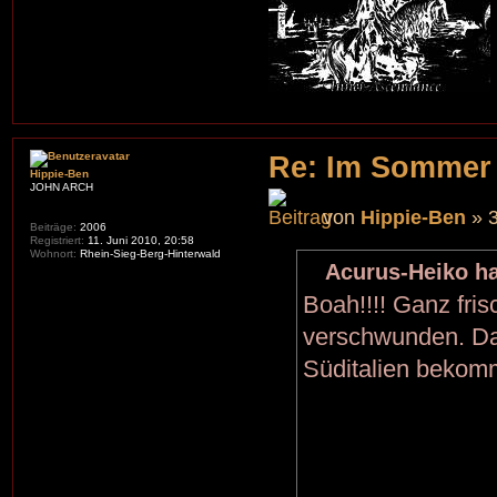
Re: Im Sommer
Hippie-Ben
JOHN ARCH
von
Hippie-Ben
» 3
Beiträge:
2006
Registriert:
11. Juni 2010, 20:58
Wohnort:
Rhein-Sieg-Berg-Hinterwald
Acurus-Heiko ha
Boah!!!! Ganz fri
verschwunden. Da 
Süditalien bekom