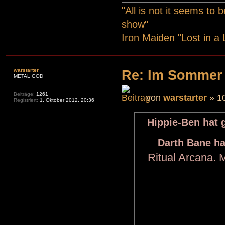
"All is not it seems to
show"
Iron Maiden "Lost in a 
warstarter
Re: Im Sommer
METAL GOD
Beiträge:
1261
von
warstarter
» 10
Registriert:
1. Oktober 2012, 20:36
Hippie-Ben hat 
Darth Bane ha
Ritual Arcana. M