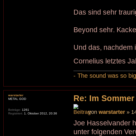
Das sind sehr trauri
Beyond sehr. Kack
Und das, nachdem ich
Cornelius letztes J
- The sound was so big 
warstarter
Re: Im Sommer
METAL GOD
Beiträge:
1261
von
warstarter
» 14
Registriert:
1. Oktober 2012, 20:36
Joe Hasselvander h
unter folgenden Ver