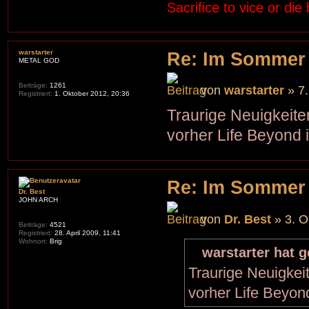
Sacrifice to vice or die
warstarter
Re: Im Sommer
METAL GOD
Beiträge:
1261
von
warstarter
» 7.
Registriert:
1. Oktober 2012, 20:36
Traurige Neuigkeit
vorher Life Beyond i
Re: Im Sommer
Dr. Best
JOHN ARCH
von
Dr. Best
» 3. O
Beiträge:
4521
Registriert:
28. April 2009, 11:41
Wohnort:
Brig
warstarter hat 
Traurige Neuigke
vorher Life Beyond