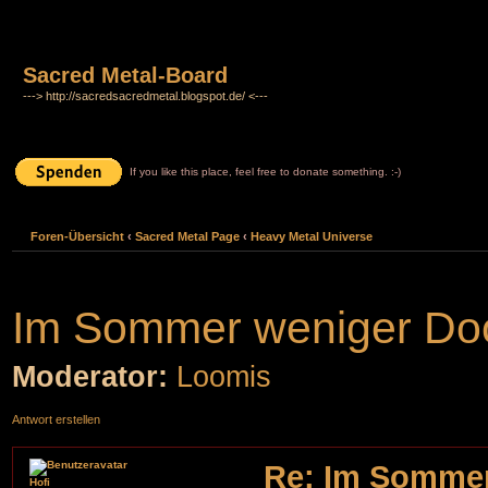
Sacred Metal-Board
---> http://sacredsacredmetal.blogspot.de/ <---
If you like this place, feel free to donate something. :-)
Foren-Übersicht
‹
Sacred Metal Page
‹
Heavy Metal Universe
Im Sommer weniger D
Moderator:
Loomis
Antwort erstellen
Re: Im Somme
Hofi