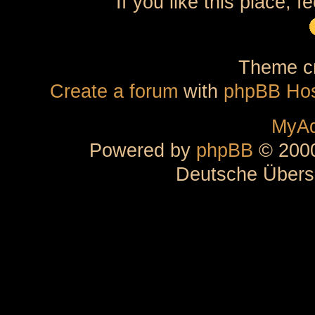
If you like this place, f
Theme cr
Create a forum
with
phpBB Hos
MyAd
Powered by
phpBB
© 2000
Deutsche Übers