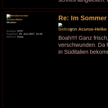
Re: Im Sommer
Acurus-Heiko
Metalizer
von
Acurus-Heiko
Beiträge:
6797
Registriert:
25. Juni 2007, 10:49
Boah!!!! Ganz frisc
Wohnort:
Kreta
verschwunden. Da h
in Süditalien beko