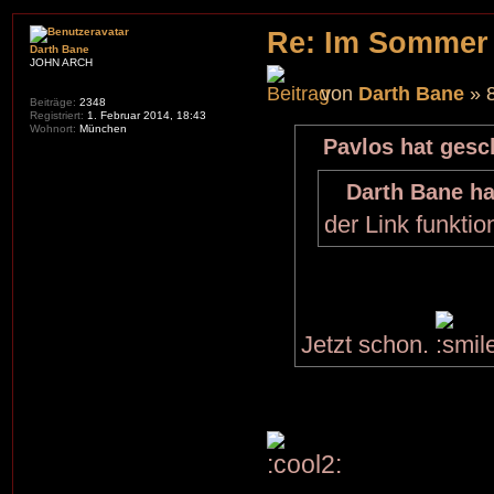
Re: Im Sommer
Darth Bane
JOHN ARCH
von
Darth Bane
» 8
Beiträge:
2348
Registriert:
1. Februar 2014, 18:43
Wohnort:
München
Pavlos hat gesc
Darth Bane ha
der Link funktio
Jetzt schon.