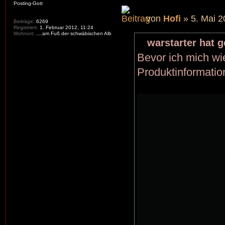
Posting-Gott
von
Hofi
» 5. Mai 2
Beiträge:
6269
Registriert:
1. Februar 2012, 11:24
Wohnort:
....am Fuß der schwäbischen Alb
warstarter hat 
Bevor ich mich wi
Produktinformatio