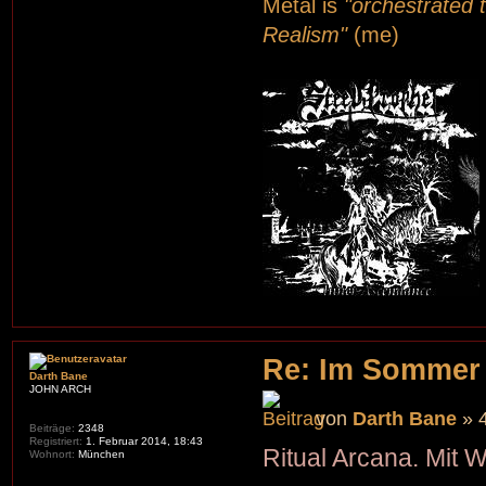
Metal is
"orchestrated t
Realism"
(me)
Re: Im Sommer
Darth Bane
JOHN ARCH
von
Darth Bane
» 4
Beiträge:
2348
Registriert:
1. Februar 2014, 18:43
Ritual Arcana. Mit Wi
Wohnort:
München