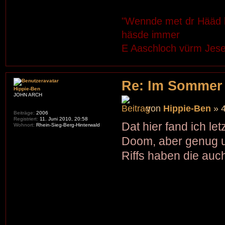
"Wennde met dr Hääd 
häsde immer
E Aaschloch vürm Jes
Re: Im Sommer
Hippie-Ben
JOHN ARCH
von
Hippie-Ben
» 4
Beiträge:
2006
Registriert:
11. Juni 2010, 20:58
Dat hier fand ich le
Wohnort:
Rhein-Sieg-Berg-Hinterwald
Doom, aber genug u
Riffs haben die auc