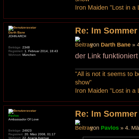
Iron Maiden "Lost in a 
Re: Im Sommer
Darth Bane
JOHN ARCH
von
Darth Bane
» 4
Beiträge:
2348
Registriert:
1. Februar 2014, 18:43
der Link funktioniert
Wohnort:
München
"All is not it seems to
show"
Iron Maiden "Lost in a 
Re: Im Sommer
Pavlos
Ambassador Of Love
von
Pavlos
» 4. Mä
Beiträge:
24923
Registriert:
20. März 2008, 01:17
Wohnort:
22, Acacia Avenue