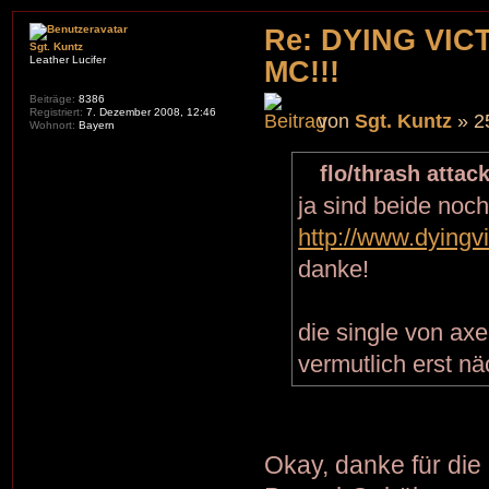
Re: DYING VIC
Sgt. Kuntz
Leather Lucifer
MC!!!
Beiträge:
8386
Registriert:
7. Dezember 2008, 12:46
von
Sgt. Kuntz
» 2
Wohnort:
Bayern
flo/thrash attac
ja sind beide noch 
http://www.dyingv
danke!
die single von axe
vermutlich erst n
Okay, danke für die