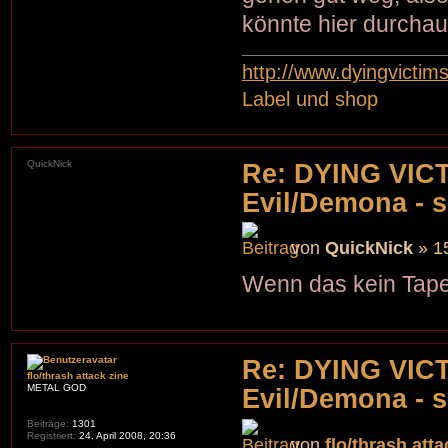
könnte hier durcha
http://www.dyingvictim
Label und shop
QuickNick
Re: DYING VIC
Evil/Demona - s
von
QuickNick
» 15
Wenn das kein Tape
Re: DYING VIC
flo/thrash attack zine
METAL GOD
Evil/Demona - s
Beiträge:
1301
Registriert:
24. April 2008, 20:36
von
flo/thrash atta