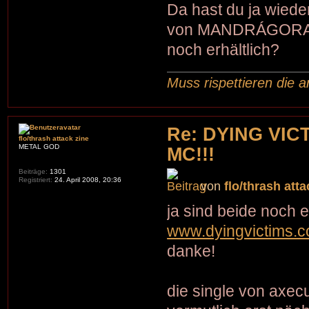
Da hast du ja wiede
von MANDRÁGORA u
noch erhältlich?
Muss rispettieren die a
Re: DYING VIC
flo/thrash attack zine
METAL GOD
MC!!!
Beiträge:
1301
Registriert:
24. April 2008, 20:36
von
flo/thrash atta
ja sind beide noch er
www.dyingvictims.
danke!
die single von axecu