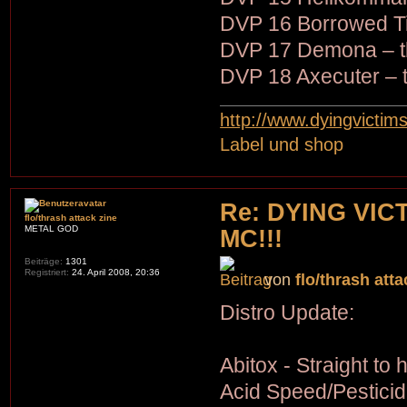
DVP 16 Borrowed Ti
DVP 17 Demona – t
DVP 18 Axecuter – t
http://www.dyingvictim
Label und shop
Re: DYING VIC
flo/thrash attack zine
METAL GOD
MC!!!
Beiträge:
1301
Registriert:
24. April 2008, 20:36
von
flo/thrash atta
Distro Update:
Abitox - Straight to h
Acid Speed/Pesticid