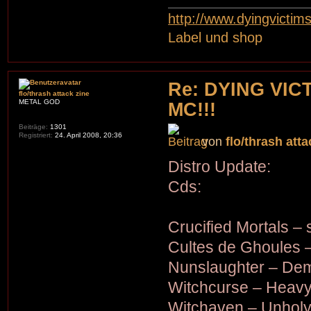
http://www.dyingvictim
Label und shop
Re: DYING VIC
flo/thrash attack zine
METAL GOD
MC!!!
Beiträge:
1301
Registriert:
24. April 2008, 20:36
von
flo/thrash atta
Distro Update:
Cds:
Crucified Mortals – s
Cultes de Ghoules 
Nunslaughter – De
Witchcurse – Heavy
Witchaven – Unholy