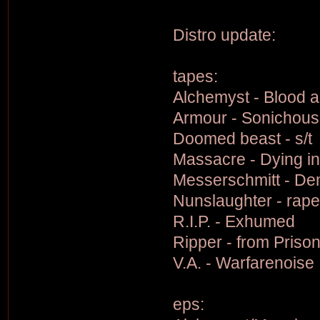
Distro update:
tapes:
Alchemyst - Blood 
Armour - Sonichouse
Doomed beast - s/t
Massacre - Dying i
Messerschmitt - Dem
Nunslaughter - rap
R.I.P. - Exhumed
Ripper - from Priso
V.A. - Warfarenoise
eps: