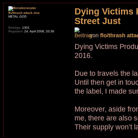
Dying Victims 
flo/thrash attack zine
METAL GOD
Street Just
Beiträge:
1301
Registriert:
24. April 2008, 20:36
von
flo/thrash atta
Dying Victims Produ
2016.
Due to travels the la
Until then get in to
the label, I made su
Moreover, aside fro
me, there are also 
Their supply won’t la