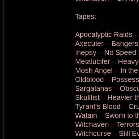
Tapes:
Apocalyptic Raids 
Axecuter – Bangers 
Inepsy – No Speed L
Metalucifer – Heavy
Mosh Angel – In the
Oldblood – Possess
Sargatanas – Obscu
Skullfist – Heavier 
Tyrant’s Blood – Cr
Watain – Sworn to t
Witchaven – Terror
Witchcurse – Still Ev