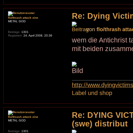
Re: Dying Victi
flo/thrash attack zine
METAL GOD
von
flo/thrash atta
Beiträge:
1301
Registriert:
24. April 2008, 20:36
wem die Antichrist t
mit beiden zusamme
http://www.dyingvictim
Label und shop
Re: DYING VICT
flo/thrash attack zine
METAL GOD
(swe) distribut
Beiträge:
1301