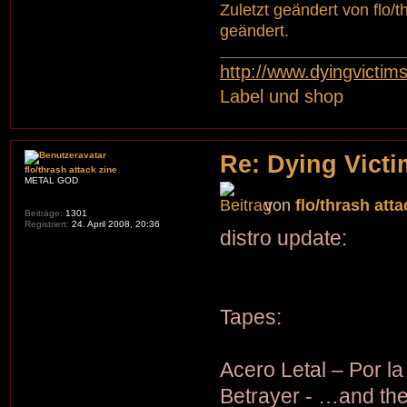
Zuletzt geändert von
flo/
geändert.
http://www.dyingvictim
Label und shop
Re: Dying Victi
flo/thrash attack zine
METAL GOD
von
flo/thrash atta
Beiträge:
1301
Registriert:
24. April 2008, 20:36
distro update:
Tapes:
Acero Letal – Por la
Betrayer - …and th