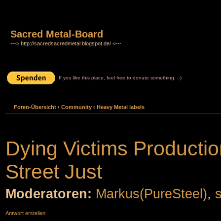
Sacred Metal-Board
---> http://sacredsacredmetal.blogspot.de/ <---
If you like this place, feel free to donate something. :-)
Foren-Übersicht
‹
Community
‹
Heavy Metal labels
Dying Victims Productio
Street Just
Moderatoren:
Markus(PureSteel)
,
Antwort erstellen