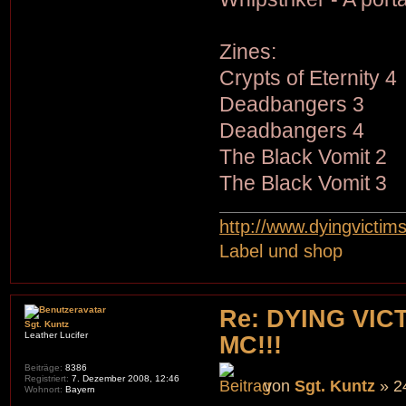
Zines:
Crypts of Eternity 4
Deadbangers 3
Deadbangers 4
The Black Vomit 2
The Black Vomit 3
http://www.dyingvictim
Label und shop
Re: DYING VIC
Sgt. Kuntz
Leather Lucifer
MC!!!
Beiträge:
8386
Registriert:
7. Dezember 2008, 12:46
von
Sgt. Kuntz
» 2
Wohnort:
Bayern