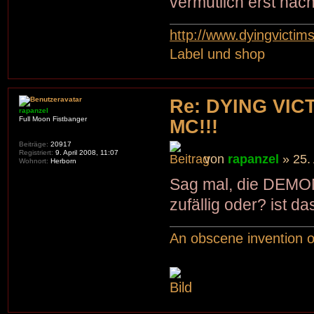
vermutlich erst nä
http://www.dyingvictim
Label und shop
Re: DYING VIC
rapanzel
Full Moon Fistbanger
MC!!!
Beiträge:
20917
Registriert:
9. April 2008, 11:07
von
rapanzel
» 25.
Wohnort:
Herborn
Sag mal, die DEMONA
zufällig oder? ist 
An obscene invention o