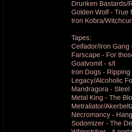
Drunken Bastards/R
Golden Wolf - True 
Iron Kobra/Witchcu
Tapes:
Ceifador/Iron Gang 
Farscape - For those
Goatvomit - s/t
Iron Dogs - Ripping
Legacy/Alcoholic F
Mandragora - Steel 
Metal King - The Blo
Metraliator/Akerbel
Necromancy - Hang
Sodomizer - The Dead
Whipstriker - A porta