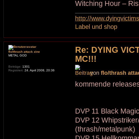
Witching Hour – Ris
http://www.dyingvictim
Label und shop
Re: DYING VIC
flo/thrash attack zine
METAL GOD
MC!!!
Beiträge:
1301
Registriert:
24. April 2008, 20:36
von
flo/thrash atta
kommende releases
DVP 11 Black Magic
DVP 12 Whipstriker
(thrash/metalpunk)
DVP 15 Hellkommand