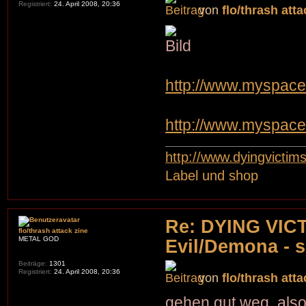
Registriert:
24. April 2008, 20:36
von
flo/thrash atta
http://www.myspac
http://www.myspace
http://www.dyingvictim
Label und shop
Re: DYING VIC
flo/thrash attack zine
METAL GOD
Evil/Demona - s
Beiträge:
1301
Registriert:
24. April 2008, 20:36
von
flo/thrash atta
gehen gut weg, also