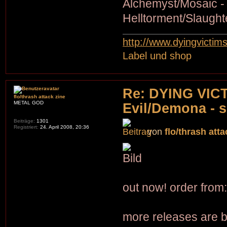
Alchemyst/Mosaic - 
Helltorment/Slaught
http://www.dyingvictim
Label und shop
Re: DYING VIC
flo/thrash attack zine
METAL GOD
Evil/Demona - s
Beiträge:
1301
Registriert:
24. April 2008, 20:36
von
flo/thrash atta
out now! order from
more releases are 