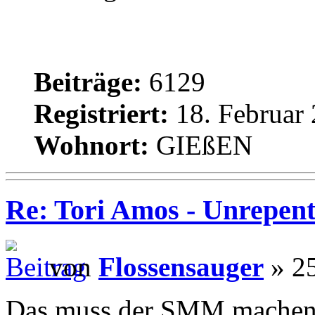
Beiträge:
6129
Registriert:
18. Februar 
Wohnort:
GIEßEN
Re: Tori Amos - Unrepent
von
Flossensauger
» 25
Das muss der SMM machen, i