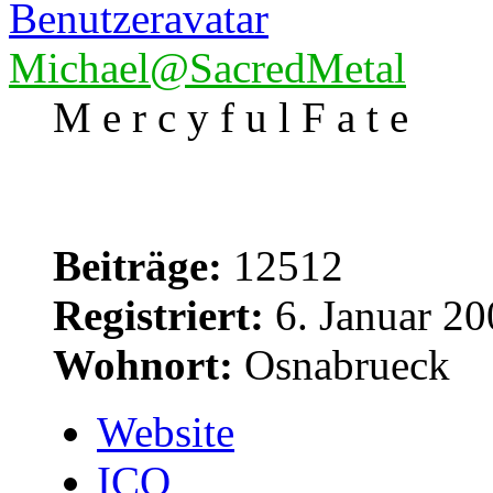
Michael@SacredMetal
M e r c y f u l F a t e
Beiträge:
12512
Registriert:
6. Januar 20
Wohnort:
Osnabrueck
Website
ICQ