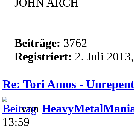
JOHN ARCH
Beiträge:
3762
Registriert:
2. Juli 2013
Re: Tori Amos - Unrepent
von
HeavyMetalMani
13:59