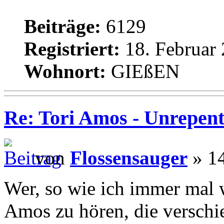
Beiträge:
6129
Registriert:
18. Februar 
Wohnort:
GIEßEN
Re: Tori Amos - Unrepent
von
Flossensauger
» 14
Wer, so wie ich immer mal w
Amos zu hören, die verschi