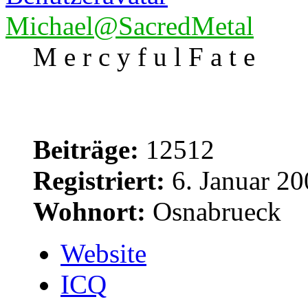
Michael@SacredMetal
M e r c y f u l F a t e
Beiträge:
12512
Registriert:
6. Januar 20
Wohnort:
Osnabrueck
Website
ICQ