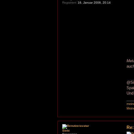
Registriert:
16. Januar 2008, 20:14
Met
auch
@Sie
Spaß
Und 
mein
Mein
Re:
Siebi