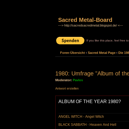
Sacred Metal-Board
---> http://sacredsacredmetal.blogspot.de/ <---
If you like this place, feel free 
Foren-Übersicht
‹
Sacred Metal Page
‹
Die 19
1980: Umfrage "Album of th
Moderator:
Pavlos
Antwort erstellen
ALBUM OF THE YEAR 1980?
ANGEL WITCH - Angel Witch
BLACK SABBATH - Heaven And Hell