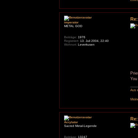
Re:
imperator
METAL GOD
Beiträge:
1976
Registriert:
13. Juli 2004, 22:40
Wohnort:
Leverkusen
Prie
You
Aus e
Mein
Re:
Acrylator
Sacred Metal-Legende
Beiträge:
13247