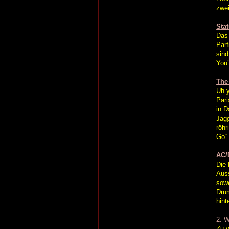
zwei
Sta
Das 
Parf
sind
You’
The
Uh y
Pari
in D
Jagg
röhr
Go“ 
AC/
Die 
Auss
sowe
Drum
hint
2. W
Zu v