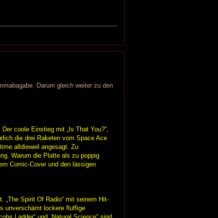
immabagabe. Darum gleich weiter zu den
 Der coole Einstieg mit „Is That You?”,
ürlich die drei Raketen vom Space Ace
time alldieweil angesagt. Zu
ng. Warum die Platte als zu poppig
hrem Comic-Cover und den lässigen
t. „The Spirit Of Radio“ mit seinem Hit-
s unverschämt lockere fluffige
cobs Ladder“ und „Natural Science“ sind