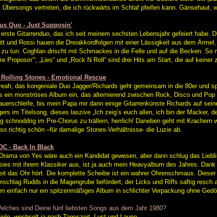
 Übersongs vertreten, die ich rückwärts im Schlaf pfeifen kann. Gänsehaut, 
tus Quo - Just Supposin'
erste Gitarrenduo, das ich seit meinem sechsten Lebensjahr gefeiert habe. Di
itt und Rossi hauen die Dreiakkordfolgen mit einer Lässigkeit aus dem Ärmel,
 zu tun. Coghlan drischt mit Schmackes in die Felle und auf die Becken. S
re Proposin‘“, „Lies“ und „Rock N Roll“ sind drei Hits am Start, die auf keiner 
 Rolling Stones - Emotional Rescue
eah, das kongeniale Duo Jagger/Richards geht gemeinsam in die 80er und spi
s ein monströses Album ein, das alternierend zwischen Rock, Disco und Pop p
auerschleife, bis mein Papa mir dann einige Gitarrenkünste Richards auf seine
ers im Titelsong, dieses laszive „Ich zeig’s euch allen, ich bin der Macker, d
ig schnoddrig im Pre-Chorus zu trällern, herrlich! Daneben geht mit Kracher
so richtig schön –für damalige Stones-Verhältnisse- die Luzie ab.
DC - Back In Black
Drama von Yes wäre auch ein Kandidat gewesen, aber dann schlug das Liebl
ies mit ihrem Klassiker aus, ist ja auch mein Heavyalbum des Jahres. Dank
it das Ohr hört. Die komplette Scheibe ist ein wahrer Ohrenschmaus. Dieser
schlag Rudds in die Magengrube befördert, der Licks und Riffs saftig resch 
en einfach nur ein spitzenmäßiges Album in schlichter Verpackung ohne Gedöns
elches sind Deine fünf liebsten Songs aus dem Jahr 1980?
iele, wechselt ja nach Tageszeit, Lust und Laune.