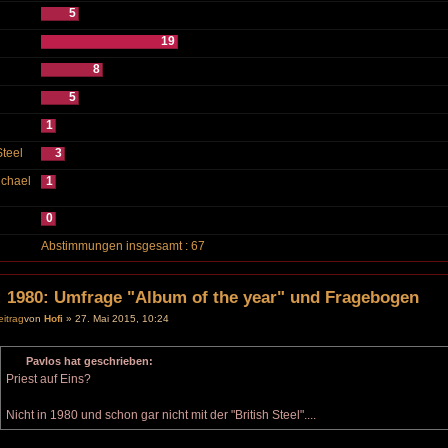
5
19
8
5
1
teel
3
chael
1
0
Abstimmungen insgesamt : 67
: 1980: Umfrage "Album of the year" und Fragebogen
von
Hofi
» 27. Mai 2015, 10:24
Pavlos hat geschrieben:
Priest auf Eins?
Nicht in 1980 und schon gar nicht mit der "British Steel"....