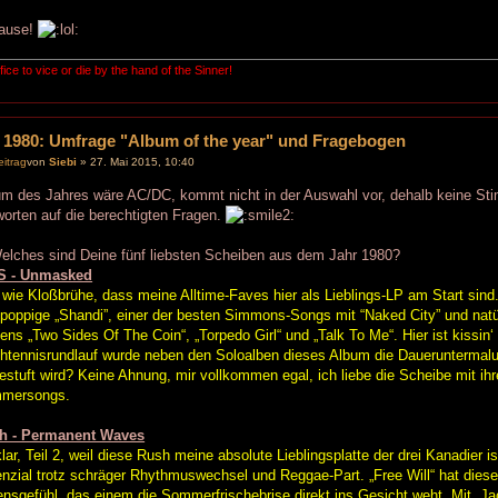
ause!
fice to vice or die by the hand of the Sinner!
 1980: Umfrage "Album of the year" und Fragebogen
von
Siebi
» 27. Mai 2015, 10:40
m des Jahres wäre AC/DC, kommt nicht in der Auswahl vor, dehalb keine St
orten auf die berechtigten Fragen.
elches sind Deine fünf liebsten Scheiben aus dem Jahr 1980?
S - Unmasked
 wie Kloßbrühe, dass meine Alltime-Faves hier als Lieblings-LP am Start sind.
poppige „Shandi”, einer der besten Simmons-Songs mit “Naked City” und nat
ns „Two Sides Of The Coin“, „Torpedo Girl“ und „Talk To Me“. Hier ist kissin‘ 
htennisrundlauf wurde neben den Soloalben dieses Album die Daueruntermalu
estuft wird? Keine Ahnung, mir vollkommen egal, ich liebe die Scheibe mit i
mersongs.
h - Permanent Waves
lar, Teil 2, weil diese Rush meine absolute Lieblingsplatte der drei Kanadier is
nzial trotz schräger Rhythmuswechsel und Reggae-Part. „Free Will“ hat diese
nsgefühl, das einem die Sommerfrischebrise direkt ins Gesicht weht. Mit „Ja