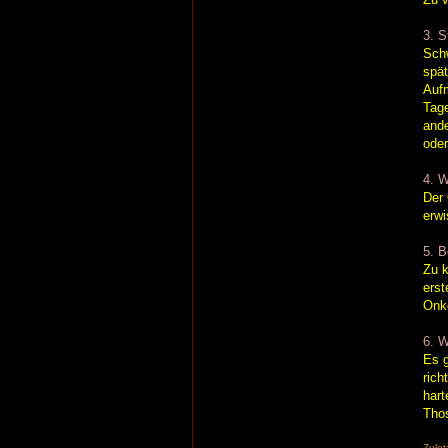
3. S
Schw
spät
Aufm
Tage
ande
ode
4. W
Der 
erwi
5. B
Zu k
ers
Onk
6. W
Es g
rich
hart
Thos
Zulet