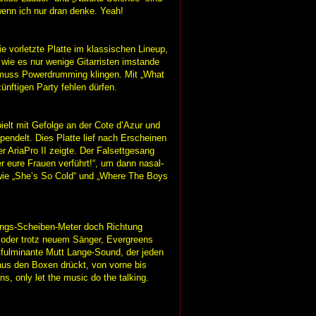
wenn ich nur dran denke. Yeah!
e vorletzte Platte im klassischen Lineup,
 wie es nur wenige Gitarristen imstande
o muss Powerdrumming klingen. Mit „What
zünftigen Party fehlen dürfen.
elt mit Gefolge an der Cote d’Azur und
endelt. Dies Platte lief nach Erscheinen
r AriaPro II zeigte. Der Falsettgesang
er eure Frauen verführt!“, um dann nasal-
n wie „She’s So Cold“ und „Where The Boys
ings-Scheiben-Meter doch Richtung
 oder trotz neuem Sänger, Evergreens
 fulminante Mutt Lange-Sound, der jeden
aus den Boxen drückt, von vorne bis
, only let the music do the talking.