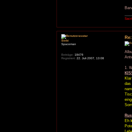
Ban
Sacri
Re:
Siebi
Spaceman
Albu
Beiträge:
18476
Antw
Registriert:
22. Juli 2007, 13:08
1. W
KIS
Klar
das 
name
Tisc
eing
Som
Rus
Eh k
Pote
Lebe