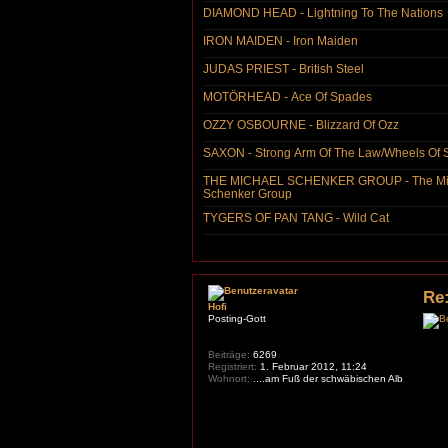
DIAMOND HEAD - Lightning To The Nations
IRON MAIDEN - Iron Maiden
JUDAS PRIEST - British Steel
MOTÖRHEAD - Ace Of Spades
OZZY OSBOURNE - Blizzard Of Ozz
SAXON - Strong Arm Of The Law/Wheels Of S
THE MICHAEL SCHENKER GROUP - The Mi
Schenker Group
TYGERS OF PAN TANG - Wild Cat
Re
Hofi
Posting-Gott
Beiträge:
6269
Registriert:
1. Februar 2012, 11:24
Wohnort:
....am Fuß der schwäbischen Alb