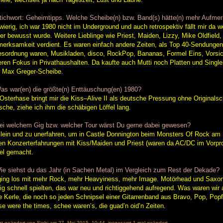
tichwort: Geheimtipps. Welche Scheibe(n) bzw. Band(s) hätte(n) mehr Aufme
ierig, ich war 1980 nicht im Underground und auch retrospektiv fällt mir da 
er bewusst wurde. Weitere Lieblinge wie Priest, Maiden, Lizzy, Mike Oldfie
erksamkeit verdient. Es waren einfach andere Zeiten, als Top 40-Sendungen
sordnung waren, Musikladen, disco, RockPop, Bananas, Formel Eins, Vorsich
ren Fokus in Privathaushalten. Da kaufte auch Mutti noch Platten und Sing
r Max Greger-Scheibe.
as war(en) die größte(n) Enttäuschung(en) 1980?
Osterhase bringt mir die Kiss–Alive II als deutsche Pressung ohne Originals
sche, ziehe ich ihm die schäbigen Löffel lang.
ei welchem Gig bzw. welcher Tour wärst Du gerne dabei gewesen?
lein und zu unerfahren, um in Castle Donnington beim Monsters Of Rock am 
ten Konzerterfahrungen mit Kiss/Maiden und Priest (waren da AC/DC im Vor
el gemacht.
ie siehst du das Jahr (in Sachen Metal) im Vergleich zum Rest der Dekade?
ing los mit mehr Rock, mehr Heavyiness, mehr Image. Motörhead und Saxon 
tig schnell spielten, das war neu und richtiggehend aufregend. Was waren wir 
e Kerle, die noch so jeden Schnipsel einer Gitarrenband aus Bravo, Pop, Po
e were the times, schee waren’s, die guad’n oid’n Zeiten.
zt geändert von
Siebi
am 27. Mai 2015, 10:44, insgesamt 1-mal geändert.