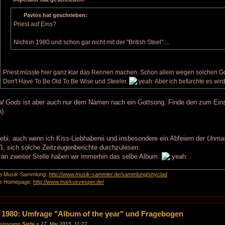
Pavlos hat geschrieben:
Priest auf Eins?
Nicht in 1980 und schon gar nicht mit der "British Steel"....
Priest müsste hier ganz klar das Rennen machen. Schon allein wegen solchen Go
Don't Have To Be Old To Be Wise und Steeler.
Aber ich befürchte es wir
al Gods
ist aber auch nur dem Namen nach ein Gottsong. Finde den zum Einsc
).
bi, auch wenn ich Kiss-Liebhaberei und insbesondere ein Abfeiern der
Unma
, sich solche Zeitzeugenberichte durchzulesen.
an zweiter Stelle haben wir immerhin das selbe Album.
e Musik-Sammlung:
http://www.musik-sammler.de/sammlung/shyclad
e Homepage:
http://www.markusvesper.de/
 1980: Umfrage "Album of the year" und Fragebogen
von
Siebi
» 27. Mai 2015, 11:27