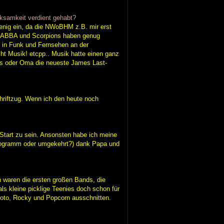
rksamkeit verdient gehabt?
wenig ein, da die NWoBHM z.B. mir erst
ld, ABBA und Scorpions haben genug
 in Funk und Fernsehen an der
t Musik! etcpp.. Musik hatte einen ganz
les oder Oma die neueste James Last-
chriftzug. Wenn ich den heute noch
Start zu sein. Ansonsten habe ich meine
programm oder umgekehrt?) dank Papa und
waren die ersten großen Bands, die
als kleine picklige Teenies doch schon für
pfoto, Rocky und Popcorn ausschnitten.