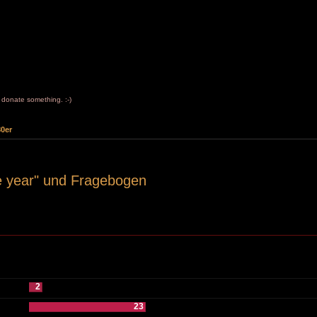
to donate something. :-)
80er
e year" und Fragebogen
2
23