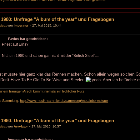
 1980: Umfrage "Album of the year" und Fragebogen
von
imperator
» 27. Mai 2015, 10:44
Pavlos hat geschrieben:
Priest auf Eins?
Nicht in 1980 und schon gar nicht mit der "British Steel"....
st müsste hier ganz klar das Rennen machen. Schon allein wegen solchen Go
 Don't Have To Be Old To Be Wise und Steeler.
Aber ich befürchte e
inem traurigen Arsch kommt niemals ein fröhlicher Furz.
e Sammlung:
http://www.musik-sammler.de/sammlung/metalobermeister
 1980: Umfrage "Album of the year" und Fragebogen
von
Acrylator
» 27. Mai 2015, 10:57
imperator hat geschrieben: