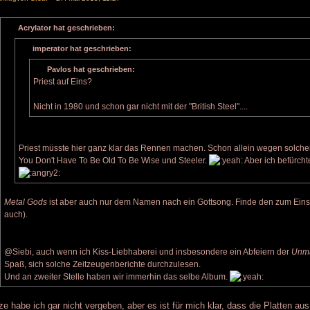
Acrylator hat geschrieben:
imperator hat geschrieben:
Pavlos hat geschrieben:
Priest auf Eins?
Nicht in 1980 und schon gar nicht mit der "British Steel"....
Priest müsste hier ganz klar das Rennen machen. Schon allein wegen solchen
You Don't Have To Be Old To Be Wise und Steeler.
Aber ich befürcht
Metal Gods
ist aber auch nur dem Namen nach ein Gottsong. Finde den zum Einsc
auch).
@Siebi, auch wenn ich Kiss-Liebhaberei und insbesondere ein Abfeiern der
Unm
Spaß, sich solche Zeitzeugenberichte durchzulesen.
Und an zweiter Stelle haben wir immerhin das selbe Album.
ze habe ich gar nicht vergeben, aber es ist für mich klar, dass die Platten au