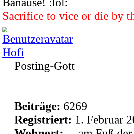
Banause!
Sacrifice to vice or die by 
Hofi
Posting-Gott
Beiträge:
6269
Registriert:
1. Februar 2
Wohnort:
....am Fuß de