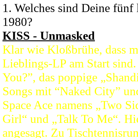
1. Welches sind Deine fünf 
1980?
KISS - Unmasked
Klar wie Kloßbrühe, dass me
Lieblings-LP am Start sind.
You?”, das poppige „Shandi
Songs mit “Naked City” und
Space Ace namens „Two Sid
Girl“ und „Talk To Me“. Hier
angesagt. Zu Tischtennisru