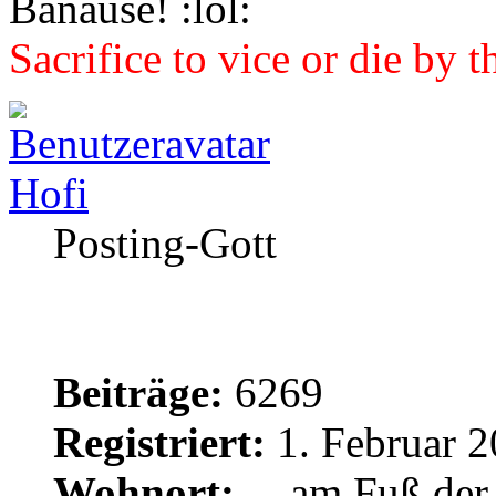
Banause!
Sacrifice to vice or die by 
Hofi
Posting-Gott
Beiträge:
6269
Registriert:
1. Februar 2
Wohnort:
....am Fuß de