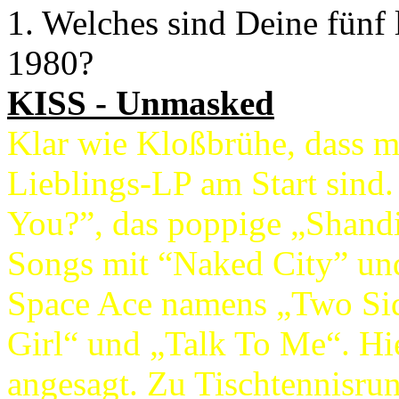
1. Welches sind Deine fünf 
1980?
KISS - Unmasked
Klar wie Kloßbrühe, dass me
Lieblings-LP am Start sind.
You?”, das poppige „Shandi
Songs mit “Naked City” und
Space Ace namens „Two Sid
Girl“ und „Talk To Me“. Hier
angesagt. Zu Tischtennisru