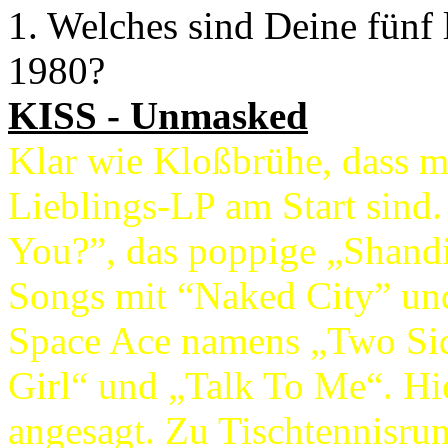
1. Welches sind Deine fünf 
1980?
KISS - Unmasked
Klar wie Kloßbrühe, dass me
Lieblings-LP am Start sind.
You?”, das poppige „Shandi
Songs mit “Naked City” und
Space Ace namens „Two Sid
Girl“ und „Talk To Me“. Hier
angesagt. Zu Tischtennisru