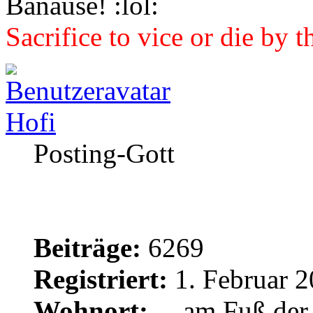
Banause!
Sacrifice to vice or die by 
Hofi
Posting-Gott
Beiträge:
6269
Registriert:
1. Februar 2
Wohnort:
....am Fuß de