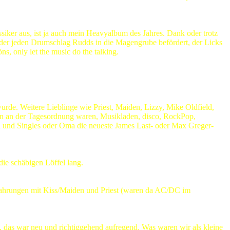
ker aus, ist ja auch mein Heavyalbum des Jahres. Dank oder trotz
der jeden Drumschlag Rudds in die Magengrube befördert, der Licks
s, only let the music do the talking.
rde. Weitere Lieblinge wie Priest, Maiden, Lizzy, Mike Oldfield,
n an der Tagesordnung waren, Musikladen, disco, RockPop,
en und Singles oder Oma die neueste James Last- oder Max Greger-
die schäbigen Löffel lang.
rfahrungen mit Kiss/Maiden und Priest (waren da AC/DC im
, das war neu und richtiggehend aufregend. Was waren wir als kleine