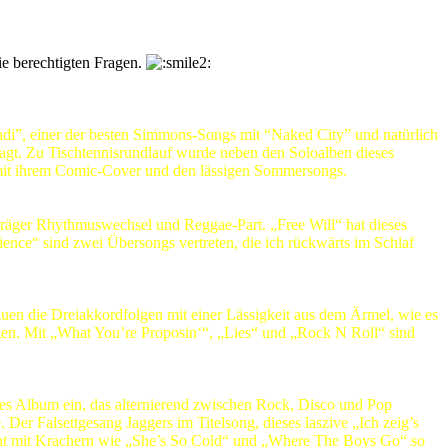
e berechtigten Fragen.
andi”, einer der besten Simmons-Songs mit “Naked City” und natürlich
agt. Zu Tischtennisrundlauf wurde neben den Soloalben dieses
 mit ihrem Comic-Cover und den lässigen Sommersongs.
 schräger Rhythmuswechsel und Reggae-Part. „Free Will“ hat dieses
ence“ sind zwei Übersongs vertreten, die ich rückwärts im Schlaf
 hauen die Dreiakkordfolgen mit einer Lässigkeit aus dem Ärmel, wie es
gen. Mit „What You’re Proposin‘“, „Lies“ und „Rock N Roll“ sind
ses Album ein, das alternierend zwischen Rock, Disco und Pop
. Der Falsettgesang Jaggers im Titelsong, dieses laszive „Ich zeig’s
n geht mit Krachern wie „She’s So Cold“ und „Where The Boys Go“ so