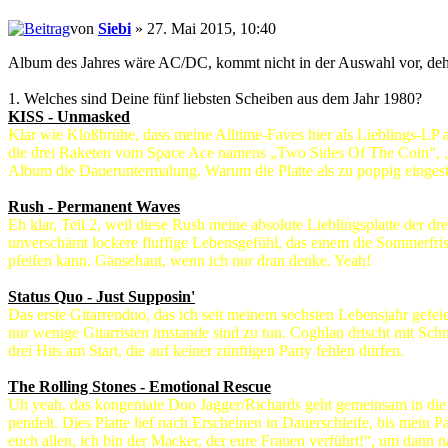
von
Siebi
» 27. Mai 2015, 10:40
Album des Jahres wäre AC/DC, kommt nicht in der Auswahl vor, deha
1. Welches sind Deine fünf liebsten Scheiben aus dem Jahr 1980?
KISS - Unmasked
Klar wie Kloßbrühe, dass meine Alltime-Faves hier als Lieblings-LP 
die drei Raketen vom Space Ace namens „Two Sides Of The Coin“, „To
Album die Daueruntermalung. Warum die Platte als zu poppig einges
Rush - Permanent Waves
Eh klar, Teil 2, weil diese Rush meine absolute Lieblingsplatte der d
unverschämt lockere fluffige Lebensgefühl, das einem die Sommerfris
pfeifen kann. Gänsehaut, wenn ich nur dran denke. Yeah!
Status Quo - Just Supposin'
Das erste Gitarrenduo, das ich seit meinem sechsten Lebensjahr gefeie
nur wenige Gitarristen imstande sind zu tun. Coghlan drischt mit S
drei Hits am Start, die auf keiner zünftigen Party fehlen dürfen.
The Rolling Stones - Emotional Rescue
Uh yeah, das kongeniale Duo Jagger/Richards geht gemeinsam in die 
pendelt. Dies Platte lief nach Erscheinen in Dauerschleife, bis mein P
euch allen, ich bin der Macker, der eure Frauen verführt!“, um dann