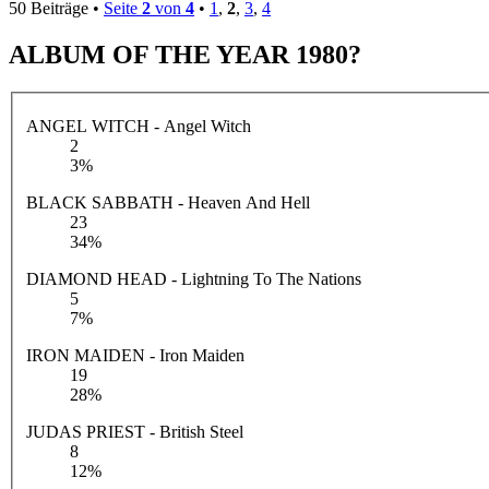
50 Beiträge •
Seite
2
von
4
•
1
,
2
,
3
,
4
ALBUM OF THE YEAR 1980?
ANGEL WITCH - Angel Witch
2
3%
BLACK SABBATH - Heaven And Hell
23
34%
DIAMOND HEAD - Lightning To The Nations
5
7%
IRON MAIDEN - Iron Maiden
19
28%
JUDAS PRIEST - British Steel
8
12%