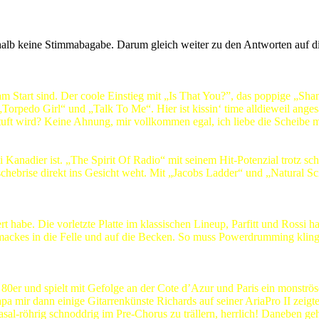
lb keine Stimmabagabe. Darum gleich weiter zu den Antworten auf di
am Start sind. Der coole Einstieg mit „Is That You?”, das poppige „Sh
rpedo Girl“ und „Talk To Me“. Hier ist kissin‘ time alldieweil anges
tuft wird? Keine Ahnung, mir vollkommen egal, ich liebe die Scheibe
rei Kanadier ist. „The Spirit Of Radio“ mit seinem Hit-Potenzial trotz
chebrise direkt ins Gesicht weht. Mit „Jacobs Ladder“ und „Natural Sci
rt habe. Die vorletzte Platte im klassischen Lineup, Parfitt und Rossi
chmackes in die Felle und auf die Becken. So muss Powerdrumming klin
80er und spielt mit Gefolge an der Cote d’Azur und Paris ein monströ
apa mir dann einige Gitarrenkünste Richards auf seiner AriaPro II zeigte
 nasal-röhrig schnoddrig im Pre-Chorus zu trällern, herrlich! Danebe