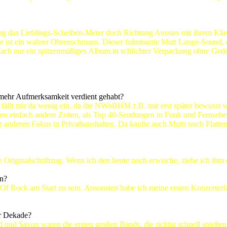
 das Lieblings-Scheiben-Meter doch Richtung Aussies mit ihrem Klassi
be ist ein wahrer Ohrenschmaus. Dieser fulminante Mutt Lange-Sound, 
nfach nur ein spitzenmäßiges Album in schlichter Verpackung ohne Gedön
 mehr Aufmerksamkeit verdient gehabt?
fällt mir da wenig ein, da die NWoBHM z.B. mir erst später bewusst wu
 einfach andere Zeiten, als Top 40-Sendungen in Funk und Fernsehe
z anderen Fokus in Privathaushalten. Da kaufte auch Mutti noch Platt
e Originalschriftzug. Wenn ich den heute noch erwische, ziehe ich ihm 
en?
 Of Rock am Start zu sein. Ansonsten habe ich meine ersten Konzerte
er Dekade?
nd Saxon waren die ersten großen Bands, die richtig schnell spielten