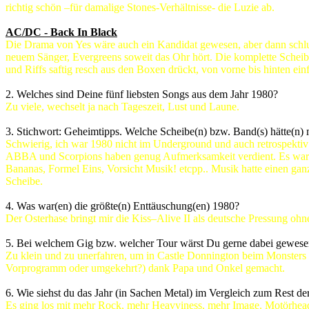
richtig schön –für damalige Stones-Verhältnisse- die Luzie ab.
AC/DC - Back In Black
Die Drama von Yes wäre auch ein Kandidat gewesen, aber dann schlug
neuem Sänger, Evergreens soweit das Ohr hört. Die komplette Schei
und Riffs saftig resch aus den Boxen drückt, von vorne bis hinten ei
2. Welches sind Deine fünf liebsten Songs aus dem Jahr 1980?
Zu viele, wechselt ja nach Tageszeit, Lust und Laune.
3. Stichwort: Geheimtipps. Welche Scheibe(n) bzw. Band(s) hätte(n)
Schwierig, ich war 1980 nicht im Underground und auch retrospektiv 
ABBA und Scorpions haben genug Aufmerksamkeit verdient. Es waren
Bananas, Formel Eins, Vorsicht Musik! etcpp.. Musik hatte einen gan
Scheibe.
4. Was war(en) die größte(n) Enttäuschung(en) 1980?
Der Osterhase bringt mir die Kiss–Alive II als deutsche Pressung ohn
5. Bei welchem Gig bzw. welcher Tour wärst Du gerne dabei gewes
Zu klein und zu unerfahren, um in Castle Donnington beim Monsters
Vorprogramm oder umgekehrt?) dank Papa und Onkel gemacht.
6. Wie siehst du das Jahr (in Sachen Metal) im Vergleich zum Rest d
Es ging los mit mehr Rock, mehr Heavyiness, mehr Image. Motörhead u