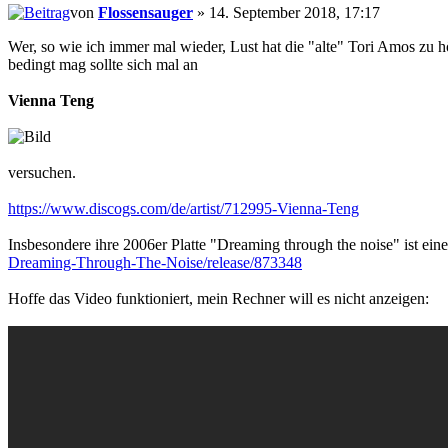
von
Flossensauger
» 14. September 2018, 17:17
Wer, so wie ich immer mal wieder, Lust hat die "alte" Tori Amos zu 
bedingt mag sollte sich mal an
Vienna Teng
versuchen.
https://www.discogs.com/de/artist/712995-Vienna-Teng
Insbesondere ihre 2006er Platte "Dreaming through the noise" ist ei
Dreaming-Through-The-Noise/release/873348
Hoffe das Video funktioniert, mein Rechner will es nicht anzeigen: