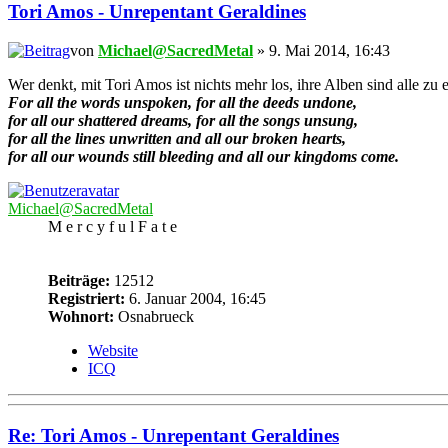
Tori Amos - Unrepentant Geraldines
von
Michael@SacredMetal
» 9. Mai 2014, 16:43
Wer denkt, mit Tori Amos ist nichts mehr los, ihre Alben sind alle
For all the words unspoken, for all the deeds undone,
for all our shattered dreams, for all the songs unsung,
for all the lines unwritten and all our broken hearts,
for all our wounds still bleeding and all our kingdoms come.
Michael@SacredMetal
M e r c y f u l F a t e
Beiträge:
12512
Registriert:
6. Januar 2004, 16:45
Wohnort:
Osnabrueck
Website
ICQ
Re: Tori Amos - Unrepentant Geraldines