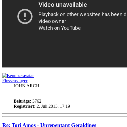
Flossensauger
JOHN ARCH
Beiträge:
3762
Registriert:
2. Juli 2013, 17:19
Re: Tori Amos - Unrepentant Geraldines