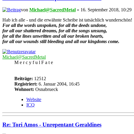
von
Michael@SacredMetal
» 16. September 2018, 10:29
Hab ich alle - und die erwähnte Scheibe ist tatsächlich wunderschön!
For all the words unspoken, for all the deeds undone,
for all our shattered dreams, for all the songs unsung,
for all the lines unwritten and all our broken hearts,
for all our wounds still bleeding and all our kingdoms come.
Michael@SacredMetal
M e r c y f u l F a t e
Beiträge:
12512
Registriert:
6. Januar 2004, 16:45
Wohnort:
Osnabrueck
Website
ICQ
Re: Tori Amos - Unrepentant Geraldines