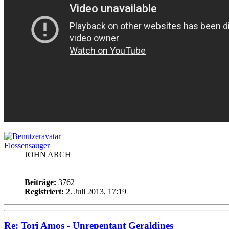
Flossensauger
JOHN ARCH
Beiträge:
3762
Registriert:
2. Juli 2013, 17:19
Re: Tori Amos - Unrepentant Geraldines