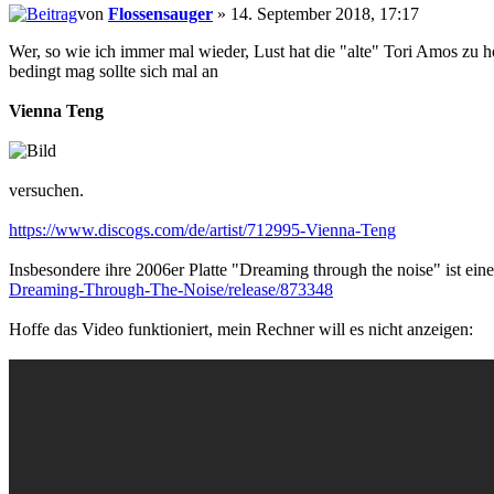
von
Flossensauger
» 14. September 2018, 17:17
Wer, so wie ich immer mal wieder, Lust hat die "alte" Tori Amos zu 
bedingt mag sollte sich mal an
Vienna Teng
versuchen.
https://www.discogs.com/de/artist/712995-Vienna-Teng
Insbesondere ihre 2006er Platte "Dreaming through the noise" ist ei
Dreaming-Through-The-Noise/release/873348
Hoffe das Video funktioniert, mein Rechner will es nicht anzeigen: