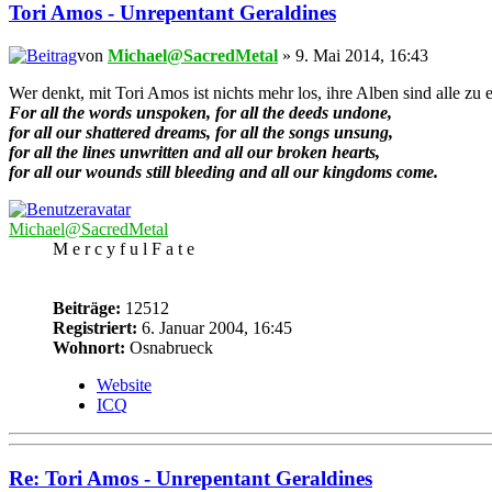
Tori Amos - Unrepentant Geraldines
von
Michael@SacredMetal
» 9. Mai 2014, 16:43
Wer denkt, mit Tori Amos ist nichts mehr los, ihre Alben sind alle
For all the words unspoken, for all the deeds undone,
for all our shattered dreams, for all the songs unsung,
for all the lines unwritten and all our broken hearts,
for all our wounds still bleeding and all our kingdoms come.
Michael@SacredMetal
M e r c y f u l F a t e
Beiträge:
12512
Registriert:
6. Januar 2004, 16:45
Wohnort:
Osnabrueck
Website
ICQ
Re: Tori Amos - Unrepentant Geraldines