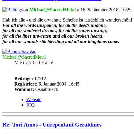
von
Michael@SacredMetal
» 16. September 2018, 10:29
Hab ich alle - und die erwähnte Scheibe ist tatsächlich wunderschön!
For all the words unspoken, for all the deeds undone,
for all our shattered dreams, for all the songs unsung,
for all the lines unwritten and all our broken hearts,
for all our wounds still bleeding and all our kingdoms come.
Michael@SacredMetal
M e r c y f u l F a t e
Beiträge:
12512
Registriert:
6. Januar 2004, 16:45
Wohnort:
Osnabrueck
Website
ICQ
Re: Tori Amos - Unrepentant Geraldines