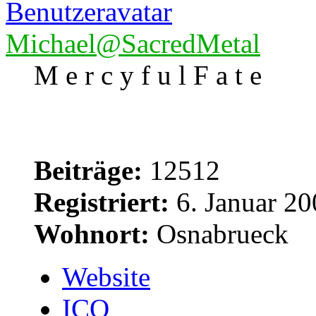
Michael@SacredMetal
M e r c y f u l F a t e
Beiträge:
12512
Registriert:
6. Januar 20
Wohnort:
Osnabrueck
Website
ICQ