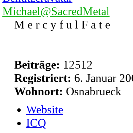
Michael@SacredMetal
M e r c y f u l F a t e
Beiträge:
12512
Registriert:
6. Januar 20
Wohnort:
Osnabrueck
Website
ICQ