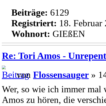
Beiträge:
6129
Registriert:
18. Februar 
Wohnort:
GIEßEN
Re: Tori Amos - Unrepent
von
Flossensauger
» 14
Wer, so wie ich immer mal w
Amos zu hören, die verschi