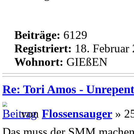
Beiträge:
6129
Registriert:
18. Februar 
Wohnort:
GIEßEN
Re: Tori Amos - Unrepent
von
Flossensauger
» 25
Das muss der SMM machen, i