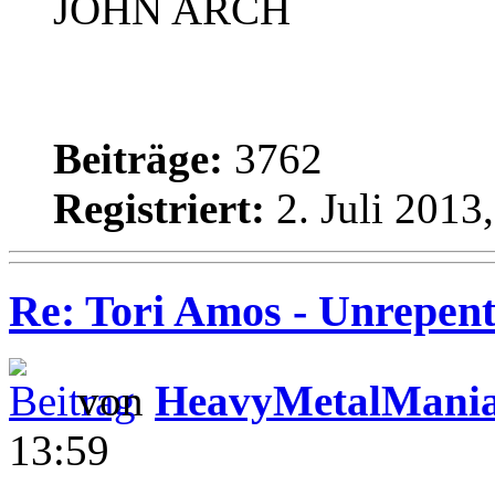
JOHN ARCH
Beiträge:
3762
Registriert:
2. Juli 2013
Re: Tori Amos - Unrepent
von
HeavyMetalMani
13:59