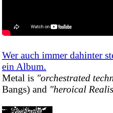
Wer auch immer dahinter st
ein Album.
Metal is
"orchestrated tech
Bangs) and
"heroical Reali