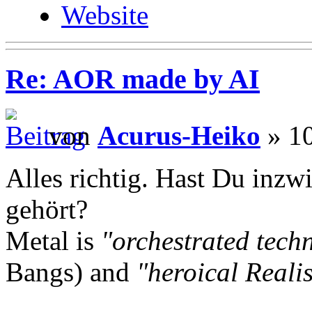
Website
Re: AOR made by AI
von
Acurus-Heiko
» 10
Alles richtig. Hast Du inzw
gehört?
Metal is
"orchestrated tech
Bangs) and
"heroical Reali