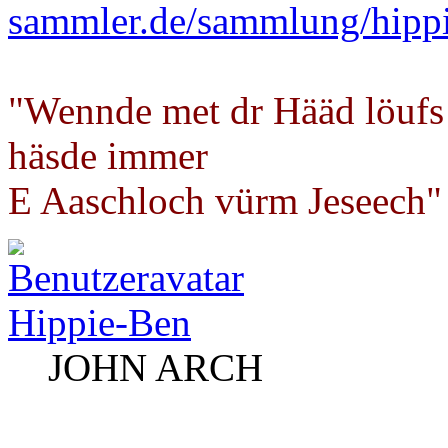
sammler.de/sammlung/hipp
"Wennde met dr Hääd löufs
häsde immer
E Aaschloch vürm Jeseech"
Hippie-Ben
JOHN ARCH