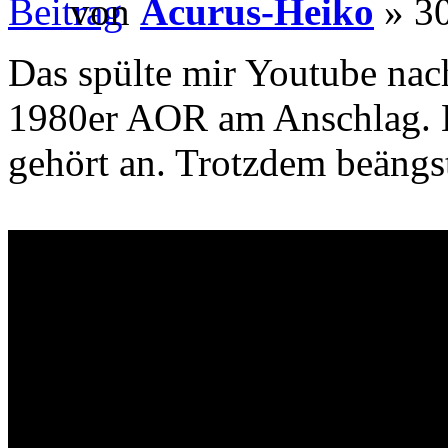
von
Acurus-Heiko
» 30
Das spülte mir Youtube nach 
1980er AOR am Anschlag. H
gehört an. Trotzdem beängs