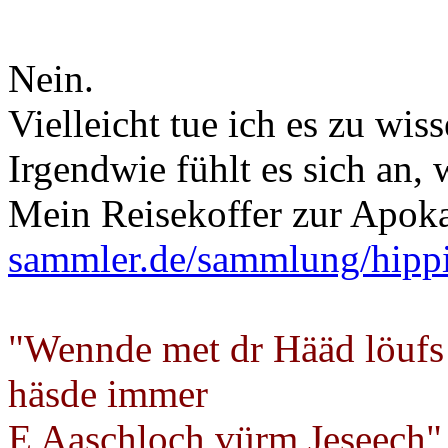
Nein.
Vielleicht tue ich es zu wi
Irgendwie fühlt es sich an, 
Mein Reisekoffer zur Apok
sammler.de/sammlung/hipp
"Wennde met dr Hääd löufs
häsde immer
E Aaschloch vürm Jeseech"