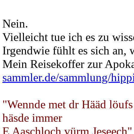
Nein.
Vielleicht tue ich es zu wi
Irgendwie fühlt es sich an, 
Mein Reisekoffer zur Apok
sammler.de/sammlung/hipp
"Wennde met dr Hääd löufs
häsde immer
E Aaschloch vürm Jeseech"