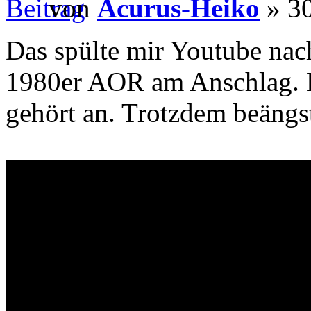
von
Acurus-Heiko
» 30
Das spülte mir Youtube nach 
1980er AOR am Anschlag. H
gehört an. Trotzdem beängs