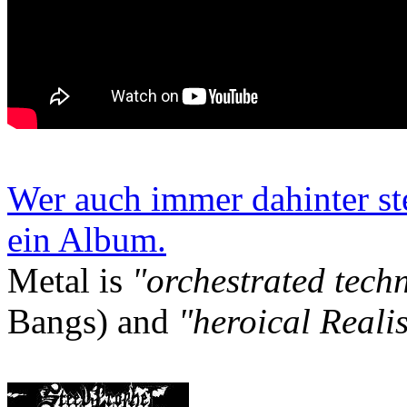
Wer auch immer dahinter st
ein Album.
Metal is
"orchestrated tech
Bangs) and
"heroical Reali