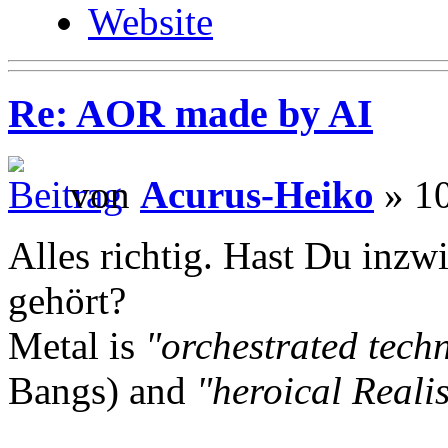
Website
Re: AOR made by AI
von
Acurus-Heiko
» 10
Alles richtig. Hast Du inzw
gehört?
Metal is
"orchestrated tech
Bangs) and
"heroical Reali