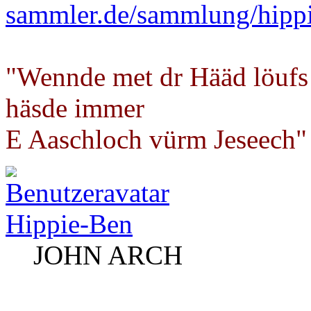
sammler.de/sammlung/hipp
"Wennde met dr Hääd löufs
häsde immer
E Aaschloch vürm Jeseech"
Hippie-Ben
JOHN ARCH