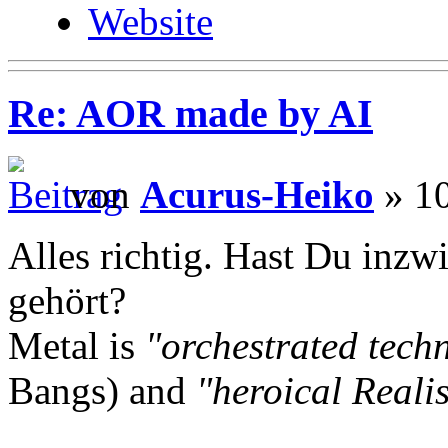
Website
Re: AOR made by AI
von
Acurus-Heiko
» 10
Alles richtig. Hast Du inzw
gehört?
Metal is
"orchestrated tech
Bangs) and
"heroical Reali