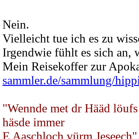
Nein.
Vielleicht tue ich es zu wi
Irgendwie fühlt es sich an, 
Mein Reisekoffer zur Apok
sammler.de/sammlung/hipp
"Wennde met dr Hääd löufs
häsde immer
E Aaschloch vürm Jeseech"