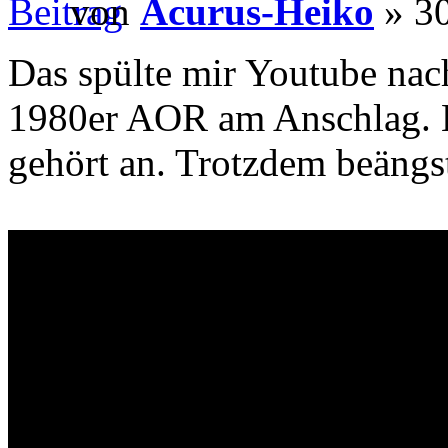
von
Acurus-Heiko
» 30
Das spülte mir Youtube nach 
1980er AOR am Anschlag. H
gehört an. Trotzdem beängs