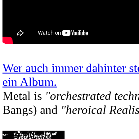
Wer auch immer dahinter st
ein Album.
Metal is
"orchestrated tech
Bangs) and
"heroical Reali