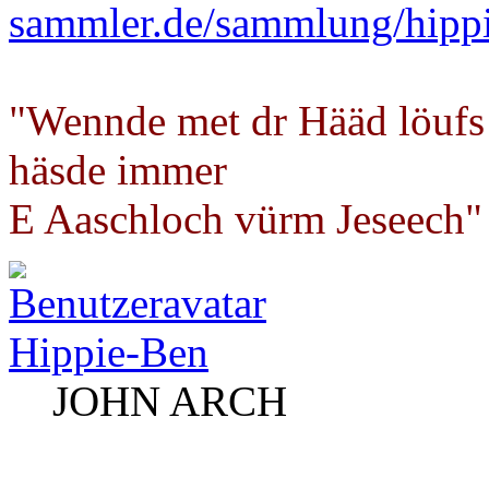
sammler.de/sammlung/hipp
"Wennde met dr Hääd löufs
häsde immer
E Aaschloch vürm Jeseech"
Hippie-Ben
JOHN ARCH