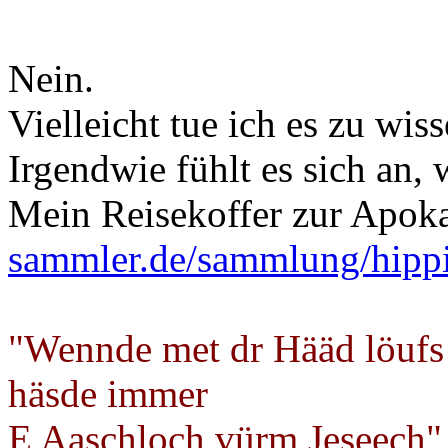
Nein.
Vielleicht tue ich es zu wi
Irgendwie fühlt es sich an, 
Mein Reisekoffer zur Apok
sammler.de/sammlung/hipp
"Wennde met dr Hääd löufs
häsde immer
E Aaschloch vürm Jeseech"