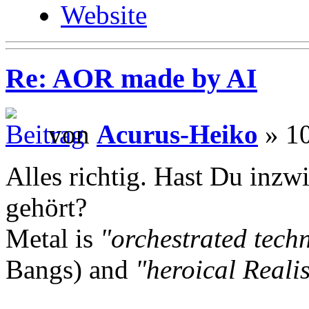
Website
Re: AOR made by AI
von
Acurus-Heiko
» 10
Alles richtig. Hast Du inzw
gehört?
Metal is
"orchestrated tech
Bangs) and
"heroical Reali