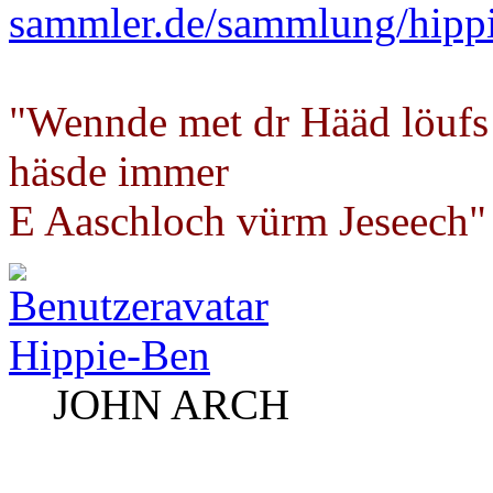
sammler.de/sammlung/hipp
"Wennde met dr Hääd löufs
häsde immer
E Aaschloch vürm Jeseech"
Hippie-Ben
JOHN ARCH