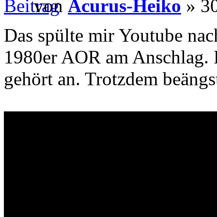
von
Acurus-Heiko
» 30
Das spülte mir Youtube nach 
1980er AOR am Anschlag. H
gehört an. Trotzdem beängs