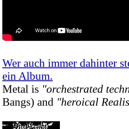
Wer auch immer dahinter st
ein Album.
Metal is
"orchestrated tech
Bangs) and
"heroical Reali